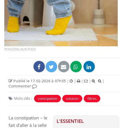
POVOZNIUK/ISTOCK
Publié le 17.02.2026 à 07h55
|
|
|
|
|
Commenter
Mots clés :
constipation
solution
fibres
La constipation – le
L'ESSENTIEL
fait d’aller à la selle