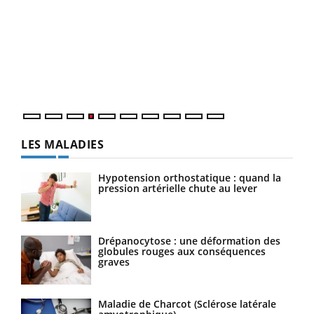
Dia
You
Le 
pers
ques
LES MALADIES
Hypotension orthostatique : quand la
pression artérielle chute au lever
Drépanocytose : une déformation des
globules rouges aux conséquences
graves
Maladie de Charcot (Sclérose latérale