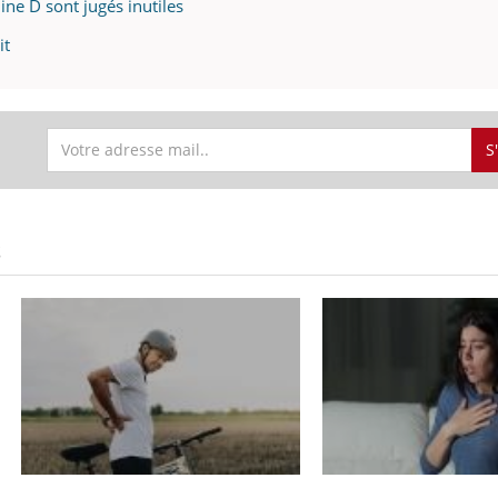
e D sont jugés inutiles
it
S
S