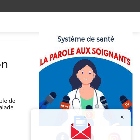
on
ble de
alade.
Publicité