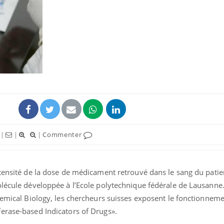
Cette habitude
alimentaire pourrait
booster vos capacités
cognitives
Vélo : et si vos douleurs
n’étaient pas liées à
l’effort ?
|
|
|
Commenter
Les crises d’angoisse
peuvent-elles survenir
sans raison apparente ?
tensité de la dose de médicament retrouvé dans le sang du patient
olécule développée à l’Ecole polytechnique fédérale de Lausanne
hemical Biology, les chercheurs suisses exposent le fonctionneme
erase-based Indicators of Drugs».