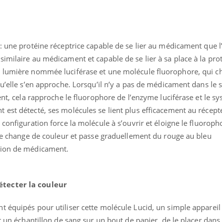
: une protéine réceptrice capable de se lier au médicament que l
imilaire au médicament et capable de se lier à sa place à la pro
e lumière nommée luciférase et une molécule fluorophore, qui c
qu’elle s’en approche. Lorsqu’il n’y a pas de médicament dans le s
éma Chronique des Mains :
tube
ient, cela rapproche le fluorophore de l’enzyme luciférase et le s
Youtube
liquer ma maladie
est détecté, ses molécules se lient plus efficacement au récept
 a des sujets qui sont faciles à aborder...
configuration force la molécule à s’ouvrir et éloigne le fluoroph
tres non ! D'un côté, poser des
ise change de couleur et passe graduellement du rouge au bleu
tions sur la maladie d'un proche c'est
tion de médicament.
rer ...
étecter la couleur
t équipés pour utiliser cette molécule Lucid, un simple apparei
er un échantillon de sang sur un bout de papier, de le placer dans