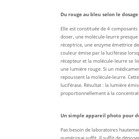
Du rouge au bleu selon le dosage
Elle est constituée de 4 composants 
doser, une molécule-leurre presque s
réceptrice, une enzyme émettrice d
couleur émise par la luciférase lors
Ecz
You
récepteur et la molécule-leurre se l
exp
une lumière rouge. Si un médicament 
Il y
repoussent la molécule-leurre. Cette 
d'au
luciférase. Résultat : la lumière ém
ques
proportionnellement à la concentra
mont
Un simple appareil photo pour d
Pas besoin de laboratoires hautemen
numérique suffit. Il suffit de dépos