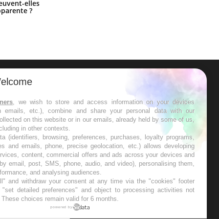
Fatigue en vacances : normal ou
euvent-elles
signe d’une maladie ?
pparente ?
elcome
ER
tners
, we wish to store and access information on your devices
in emails, etc.), combine and share your personal data with our
s les semaines les meilleures
ollected on this website or in our emails, already held by some of us,
ncluding in other contexts.
ta (identifiers, browsing, preferences, purchases, loyalty programs,
es and emails, phone, precise geolocation, etc.) allows developing
ervices, content, commercial offers and ads across your devices and
 by email, post, SMS, phone, audio, and video), personalising them,
RE
rformance, and analysing audiences.
l" and withdraw your consent at any time via the "cookies" footer
"set detailed preferences" and object to processing activities not
. These choices remain valid for 6 months.
powered by