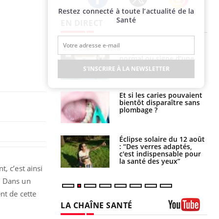
Restez connecté à toute l’actualité de la
Twitter
Facebook
Instagram
Santé
EN DIRECT
Fatigue en vacances :
Les troubles du sommeil
normal ou signe d’une
modifient votre cerveau !
maladie ?
S'INSCRIRE À LA NEWSLETTER
Et si les caries pouvaient
Mon enfant est-il trop
bientôt disparaître sans
sensible ou simplement
plombage ?
très empathique ?
Éclipse solaire du 12 août
Bébés, jeunes enfants :
: “Des verres adaptés,
quelle trousse à
c'est indispensable pour
pharmacie pour les
la santé des yeux”
vacances ?
, c’est ainsi
. Dans un
nt de cette
LA CHAÎNE SANTÉ
Youtube