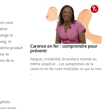
’on veut
téine
hange la
ang, le
Carence en fer : comprendre pour
Youtube
ystème produit
Youtube
prévenir
eur et
Fatigue, irritabilité, brouillard mental ou
ore de la
même alopécie… Les symptômes de la
carence en fer sont multiples ce qui la rend
...
Insuline & Charge mentale : et si on
Ec
Youtube
You
Youtube
osait en parler??
pré
En 2026, l'insuline dans le diabète de type 2
L'é
reste entourée d'idées reçues chez les
ryt
patients comme parfois chez les soignants.
sol
l photo
sont
 une boite