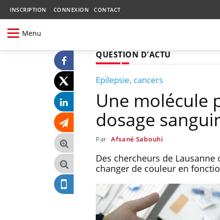
INSCRIPTION
CONNEXION
CONTACT
Menu
QUESTION D'ACTU
Epilepsie, cancers
Une molécule p
dosage sangui
Par
Afsané Sabouhi
Des chercheurs de Lausanne 
changer de couleur en foncti