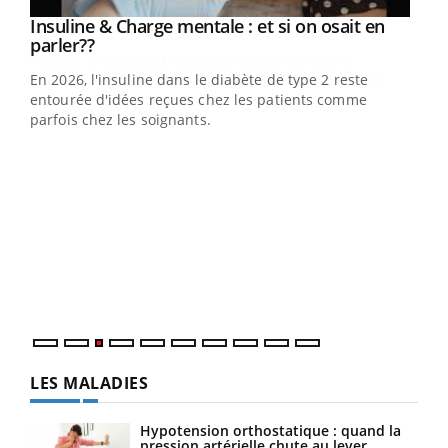
Youtube
Insuline & Charge mentale : et si on osait en
Youtube
Youtube
parler??
En 2026, l'insuline dans le diabète de type 2 reste
entourée d'idées reçues chez les patients comme
parfois chez les soignants.
Ecz
You
pour
L'ét
Vaca
Nos 
LES MALADIES
Hypotension orthostatique : quand la
pression artérielle chute au lever