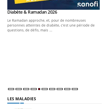
Youtube
Diabète & Ramadan 2026
Youtube
Le Ramadan approche, et, pour de nombreuses
vie !
personnes atteintes de diabète, c'est une période de
…
questions, de défis, mais ...
Un 
You
à l
Un é
mati
numé
LES MALADIES