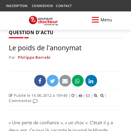
INSCRIPTION
CONNEXION
CONTACT
Menu
QUESTION D'ACTU
Le poids de l'anonymat
Par
Philippe Berrebi
Publié le 14.06.2012 à 10h40
|
|
|
|
|
Commenter
« Une perte de confiance », « un choc ». C’était il y a
deux ans. Ce jour là, raconte le journal le Monde,