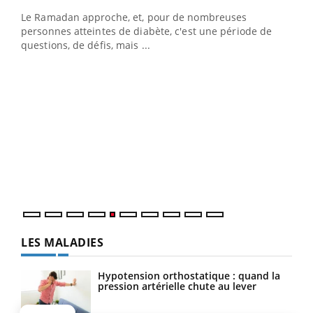
Le Ramadan approche, et, pour de nombreuses
vie !
personnes atteintes de diabète, c'est une période de
…
questions, de défis, mais ...
Un 
You
à l
Un é
mati
numé
LES MALADIES
Hypotension orthostatique : quand la
pression artérielle chute au lever