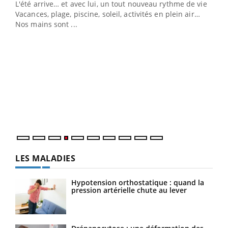
L'été arrive… et avec lui, un tout nouveau rythme de vie !
Vacances, plage, piscine, soleil, activités en plein air…
Nos mains sont ...
Dia
You
Le 
pers
ques
LES MALADIES
Hypotension orthostatique : quand la
pression artérielle chute au lever