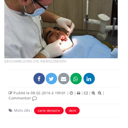
IDF/CHAMELEONS EYE /NEWSCOM/SIPA
Publié le 08.02.2016 à 19h01
|
|
|
|
|
Commenter
Mots clés :
carie dentaire
dent