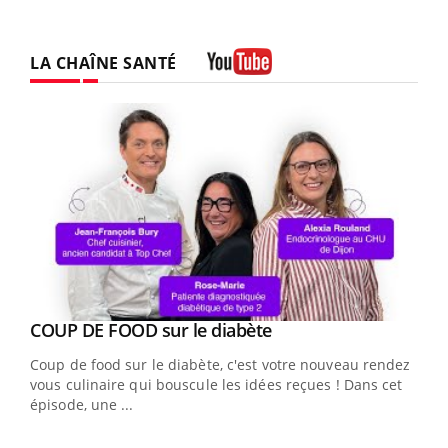
LA CHAÎNE SANTÉ
Youtube
Youtube
cès
COUP DE FOOD sur le diabète
Youtube
Coup de food sur le diabète, c'est votre nouveau rendez-
 en
vous culinaire qui bouscule les idées reçues ! Dans cet
u
épisode, une ...