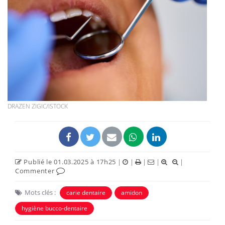
DRAZEN ZIGIC/ISTOCK
Publié le 01.03.2025 à 17h25
|
|
|
|
|
Commenter
Mots clés :
carie dentaire
amidon
hygiène bucco-dentaire