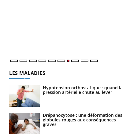
Qua
You
"Les
trav
DRH 
LES MALADIES
Hypotension orthostatique : quand la
pression artérielle chute au lever
Drépanocytose : une déformation des
globules rouges aux conséquences
graves