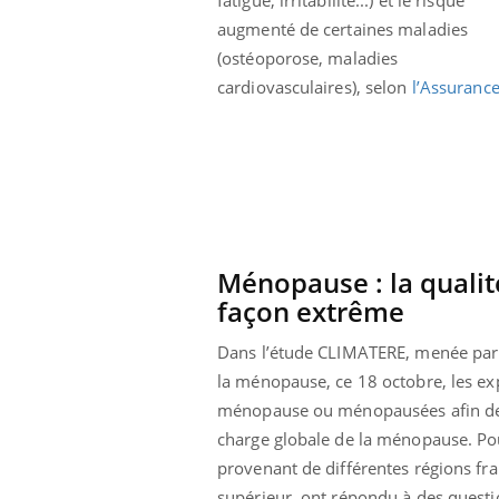
Cytomégalovirus : ce qui
augmenté de certaines maladies
change dans la prise en
charge des femmes
(ostéoporose, maladies
enceintes
cardiovasculaires), selon
l’Assuranc
Ménopause : la qualit
façon extrême
Dans l’étude CLIMATERE, menée par l
la ménopause, ce 18 octobre, les ex
ménopause ou ménopausées afin de m
charge globale de la ménopause. Pou
provenant de différentes régions fr
supérieur, ont répondu à des questio