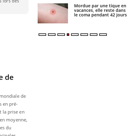
s lors des
i manger moins
Mordue par une tique en
éines pourrait
vacances, elle reste dans
ent être bénéfique
le coma pendant 42 jours
e de
 mondiale de
s en pré-
 la prise en
s en moyenne,
ées du
ncipales