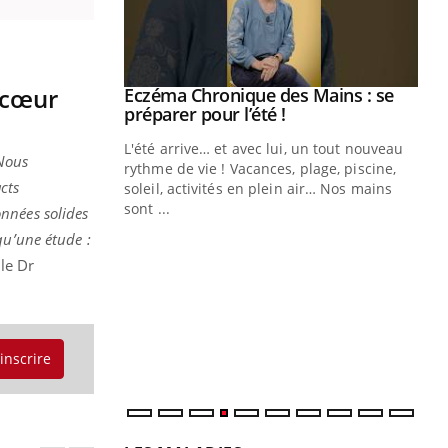
 cœur
ale : et si on
Eczéma Chronique des Mains : se
Youtube
ube
Youtube
préparer pour l’été !
e diabète de type 2
L'été arrive… et avec lui, un tout nouveau
Nous
çues chez les
rythme de vie ! Vacances, plage, piscine,
cts
ez les soignants.
soleil, activités en plein air… Nos mains
sont ...
nnées solides
Di
You
qu’une étude :
Le 
le Dr
nom
dia
défi
'inscrire