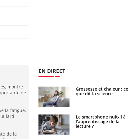
EN DIRECT
es, montre
haleurs :
Grossesse et chaleur : ce
mportante de
i le risque de
que dit la science
rimpe-t-il ?
e la fatigue,
uillard
a pourrait-il
Le smartphone nuit-il à
la propagation du
l'apprentissage de la
lecture ?
nte de la