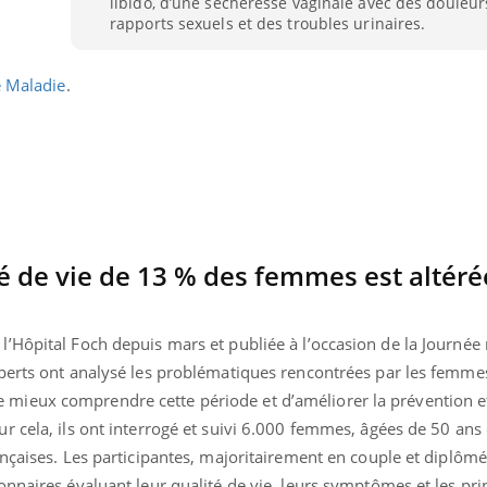
libido, d’une sécheresse vaginale avec des douleur
Pourquoi votre ventre
Pourquo
rapports sexuels et des troubles urinaires.
gâche-t-il les premiers
de prot
jours de vos vacances ?
finalem
e Maladie
.
é de vie de 13 % des femmes est altéré
’Hôpital Foch depuis mars et publiée à l’occasion de la Journée
perts ont analysé les problématiques rencontrées par les femme
ieux comprendre cette période et d’améliorer la prévention et
r cela, ils ont interrogé et suivi 6.000 femmes, âgées de 50 an
ançaises. Les participantes, majoritairement en couple et diplôm
nnaires évaluant leur qualité de vie, leurs symptômes et les pri