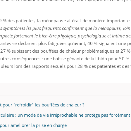
9 % des patientes, la ménopause altérait de manière importante l
es symptômes les plus fréquents confirment que la ménopause, loin 
acte fortement le bien-être physique, psychologique et intime de
antes se déclarent plus fatiguées qu’avant, 40 % signalent une p
27 % subissent des bouffées de chaleur problématiques et 27 %
 Autres conséquences : une baisse gênante de la libido pour 50 
uleurs lors des rapports sexuels pour 28 % des patientes et des 
 pour "refroidir" les bouffées de chaleur ?
culaire : un mode de vie irréprochable ne protège pas forcément
ence en fer : comprendre pour
tube
pour améliorer la prise en charge
Youtube
venir