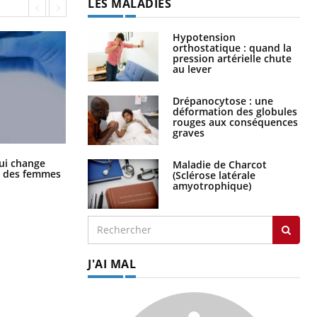
LES MALADIES
Hypotension
orthostatique : quand la
pression artérielle chute
au lever
Drépanocytose : une
déformation des globules
rouges aux conséquences
graves
La sieste empêche-t-elle de dormir
ui change
Maladie de Charcot
la nuit ?
ge des femmes
(Sclérose latérale
amyotrophique)
J'AI MAL