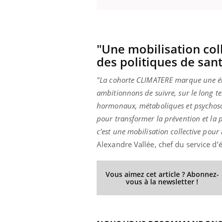
Fati
mêm
care
...
"Une mobilisation col
Eczéma Chronique des Mains :
Youtube
Youtube
expliquer ma maladie
des politiques de san
Il y a des sujets qui sont faciles à aborder...
"La cohorte CLIMATERE marque une é
d'autres non ! D'un côté, poser des
ambitionnons de suivre, sur le long t
questions sur la maladie d'un proche c'est
montrer ...
hormonaux, métaboliques et psychosoc
pour transformer la prévention et la 
c’est une mobilisation collective pou
Alexandre Vallée, chef du service d’
Vous aimez cet article ? Abonnez-
vous à la newsletter !