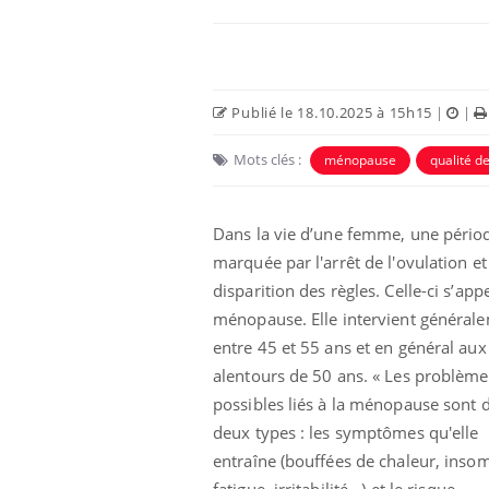
Publié le 18.10.2025 à 15h15
|
|
Mots clés :
ménopause
qualité de
Dans la vie d’une femme, une périod
marquée par l'arrêt de l'ovulation et
disparition des règles. Celle-ci s’appe
Chikungunya, dengue,
ménopause. Elle intervient général
West Nile : que se passe-
t-il dans le sud de la
entre 45 et 55 ans et en général aux
France ?
alentours de 50 ans. « Les problème
possibles liés à la ménopause sont 
Les médicaments GLP-1
protègent-ils aussi les os
deux types : les symptômes qu'elle
?
entraîne (bouffées de chaleur, insom
fatigue, irritabilité...) et le risque