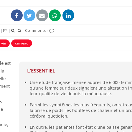
|
|
|
Commenter
 vie
cerveau
e est
L'ESSENTIEL
 la
lle
Une étude française, menée auprès de 6.000 femm
La sieste empêche-t-elle
Fortes c
ement
qu’une femme sur deux signalent une altération i
de dormir la nuit ?
pourquo
noyade g
leur qualité de vie depuis la ménopause.
s
Parmi les symptômes les plus fréquents, on retrouv
de
la prise de poids, les bouffées de chaleur et un bro
VIH : la fin du comprimé
Le Viagr
tous les jours se profile-t-
freiner 
cérébral quotidien.
elle enfin ?
cancer ?
nie,
En outre, les patientes font état d’une baisse gêna