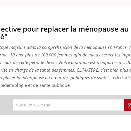
gue, irritabilité, brouillard mental ou
e alopécie… Les symptômes de la
nce en fer sont multiples ce qui la rend
lective pour replacer la ménopause au
Insuline & Charge ment
Youtube
Yout
osait en parler??
té"
En 2026, l'insuline dans l
tape majeure dans la compréhension de la ménopause en France. 
reste entourée d'idées re
erme -10 ans, plus de 100.000 femmes afin de mieux cerner les impa
patients comme parfois ch
iaux de cette période de vie. Notre ambition est d’apporter des do
prise en charge de la santé des femmes. CLIMATERE, c’est bien plus 
r replacer la ménopause au cœur des politiques de santé",
a déclaré 
épidémiologie et de santé publique.
S