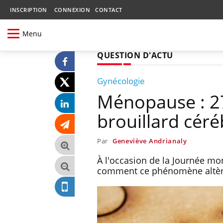
INSCRIPTION
CONNEXION
CONTACT
Menu
QUESTION D'ACTU
Gynécologie
Ménopause : 27
brouillard céré
Par
Geneviève Andrianaly
À l'occasion de la Journée mo
comment ce phénomène altère