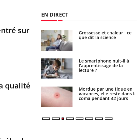
EN DIRECT
entré sur
haleurs : pourquoi
Grossesse et chaleur : ce
ue de noyade
que dit la science
-il ?
a pourrait-il freiner
Le smartphone nuit-il à
gation du cancer ?
l'apprentissage de la
lecture ?
a qualité
i manger moins de
Mordue par une tique en
s pourrait
vacances, elle reste dans le
ent être bénéfique
coma pendant 42 jours