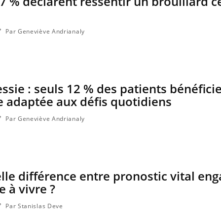
 % déclarent ressentir un brouillard c
Par Geneviève Andrianaly
ssie : seuls 12 % des patients bénéfici
e adaptée aux défis quotidiens
Par Geneviève Andrianaly
Carence en fer : com
Youtube
Youtube
prévenir
elle différence entre pronostic vital eng
Fatigue, irritabilité, brou
e à vivre ?
même alopécie… Les symp
carence en fer sont multip
Par Stanislas Deve
...