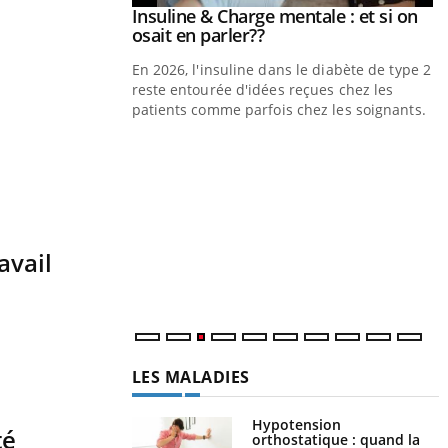
Insuline & Charge mentale : et si on
Youtube
Youtube
osait en parler??
En 2026, l'insuline dans le diabète de type 2
reste entourée d'idées reçues chez les
patients comme parfois chez les soignants.
Y
p
L
r
s
avail
..
LES MALADIES
Hypotension
té
orthostatique : quand la