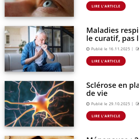
LIRE L'ARTICLE
Maladies respi
le curatif, pas
|
Publié le 16.11.2025
LIRE L'ARTICLE
Sclérose en pl
de vie
|
Publié le 29.10.2025
LIRE L'ARTICLE