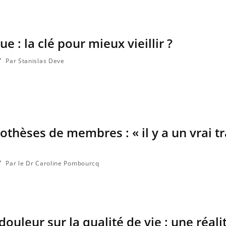
ma Chronique des Mains :
ube
Youtube
iquer ma maladie
a des sujets qui sont faciles à aborder...
ue : la clé pour mieux vieillir ?
res non ! D'un côté, poser des questions
a maladie d'un proche c'est montrer ...
Par Stanislas Deve
othèses de membres : « il y a un vrai tr
Par le Dr Caroline Pombourcq
douleur sur la qualité de vie : une réali