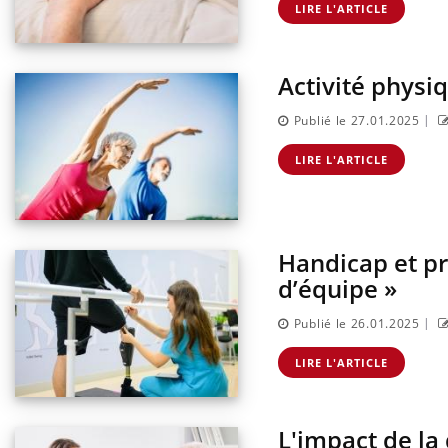
LIRE L'ARTICLE
Eczé
Yout
expl
Il y 
Activité physiq
d'aut
sur l
|
Publié le 27.01.2025
LIRE L'ARTICLE
Handicap et pr
d’équipe »
|
Publié le 26.01.2025
LIRE L'ARTICLE
L'impact de la 