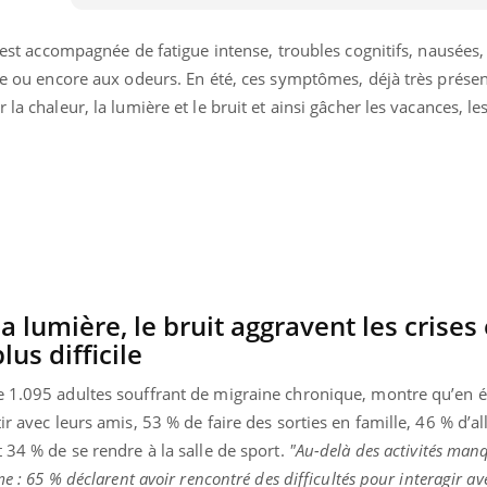
Le Viagra pourrait-il
Le smart
freiner la propagation du
l'appren
e est accompagnée de fatigue intense, troubles cognitifs, nausées,
cancer ?
lecture 
ère ou encore aux odeurs. En été, ces symptômes, déjà très prése
la chaleur, la lumière et le bruit et ainsi gâcher les vacances, les
la lumière, le bruit aggravent les crises 
us difficile
e 1.095 adultes souffrant de migraine chronique, montre qu’en é
ir avec leurs amis, 53 % de faire des sorties en famille, 46 % d’al
 34 % de se rendre à la salle de sport.
"Au-delà des activités manq
me : 65 % déclarent avoir rencontré des difficultés pour interagir av