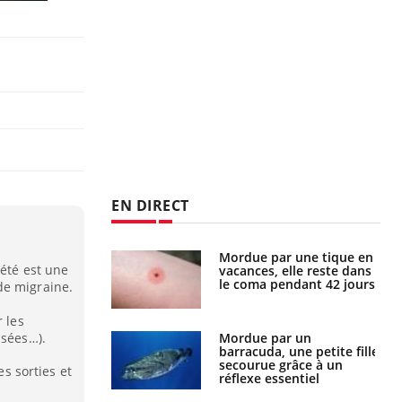
EN DIRECT
i manger moins
Mordue par une tique en
’été est une
éines pourrait
vacances, elle reste dans
ent être bénéfique
le coma pendant 42 jours
de migraine.
r les
usées…).
e et chaleur : ce
Mordue par un
la science
barracuda, une petite fille
secourue grâce à un
es sorties et
réflexe essentiel