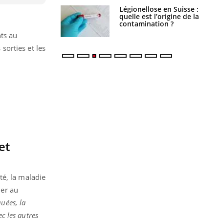
phone nuit-il à
Légionellose en Suisse :
tissage de la
quelle est l’origine de la
?
contamination ?
nts au
 sorties et les
et
té, la maladie
ler au
uées, la
ec les autres