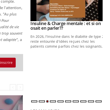
n compte.
e l’attention,
n.
"Au plus
) Pour
prendre pour
Insuline & Charge mentale : et si on
Youtube
alité de vie
Youtube
osait en parler??
e trop souvent
illard mental ou
En 2026, l'insuline dans le diabète de type 2
nt adaptée",
a
ptômes de la
reste entourée d'idées reçues chez les
ples ce qui la rend
patients comme parfois chez les soignants.
Ec
You
pré
'inscrire
L'é
ryt
sol
sont