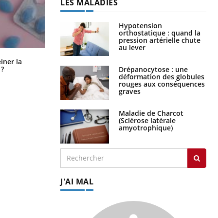
LES MALADIES
Hypotension
orthostatique : quand la
pression artérielle chute
au lever
Pourquoi manger moins de
einer la
protéines pourrait finalement être
 ?
Drépanocytose : une
bénéfique
déformation des globules
rouges aux conséquences
graves
Maladie de Charcot
(Sclérose latérale
amyotrophique)
J'AI MAL