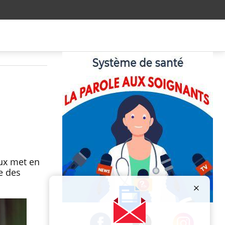
eux met en
e des
Publicité