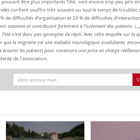
s, pouvant être plus importants l’été, sont encore trop peu pris e
ndés confient souffrir très souvent ou tout le temps de troubles d
e difficultés d’organisation et 29 % de difficultés d’interactio
nnent massives et contribuent fortement à l’isolement des patients. (…
éma Chronique des Mains :
Carence en fer : com
tube
Youtube
’été n’est donc pas synonyme de répit. Avec cette enquête sur la qu
Youtube
Youtube
liquer ma maladie
prévenir
r que la migraine est une maladie neurologique invalidante, encor
 a des sujets qui sont faciles à aborder...
Fatigue, irritabilité, brou
x écouter les patients pour construire une prise en charge réelleme
tres non ! D'un côté, poser des
même alopécie… Les sym
ente de l’association.
tions sur la maladie d'un proche c'est
carence en fer sont multi
rer ...
...
S
S