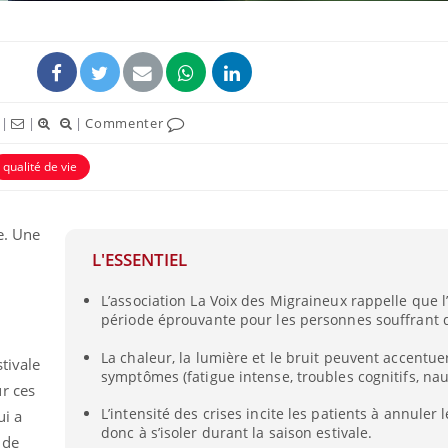
|
|
|
Commenter
qualité de vie
ce. Une
L'ESSENTIEL
Pourquoi votre ventre
Pourquo
L’association La Voix des Migraineux rappelle que l
gâche-t-il les premiers
de prot
jours de vos vacances ?
finalem
période éprouvante pour les personnes souffrant 
La chaleur, la lumière et le bruit peuvent accentue
tivale
symptômes (fatigue intense, troubles cognitifs, na
Fortes chaleurs :
Grossess
r ces
pourquoi le risque de
que dit 
noyade grimpe-t-il ?
L’intensité des crises incite les patients à annuler l
ui a
donc à s’isoler durant la saison estivale.
 de