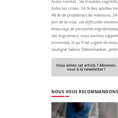
Autre constat : les troubles cognitif
Entre les crises, 54 % des adultes so
48 % de problèmes de mémoire, 34 % d
fort de la crise, ces difficultés devie
Ecz
You
beaucoup de personnes migraineuses, l
exp
des migraineux, nous voulons rappele
Il y
minimisée, et qu’il est urgent de mieu
d'au
souligné Sabine Debremaeker, présid
ques
mont
Vous aimez cet article ? Abonnez-
vous à la newsletter !
NOUS VOUS RECOMMANDON