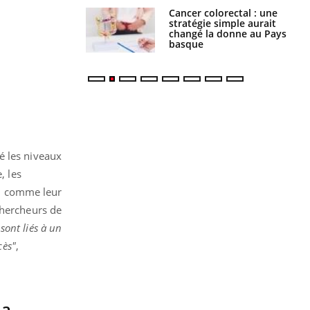
e à risque : ce jus
Cancer colorectal : une
attire l'attention
stratégie simple aurait
rcheurs
changé la donne au Pays
basque
é les niveaux
, les
ie, comme leur
chercheurs de
 sont liés à un
cès"
,
la