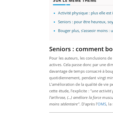
SUR LE MÊME THÈME
Activité physique : plus elle es
Seniors : pour être heureux, soye
Youtube
ue » pour
COUP DE FOOD sur le diabète
Qua
Youtube
You
médecine
êtr
Bouger plus, s’asseoir moins : u
Coup de food sur le diabète, c'est votre
"Les
nouveau rendez-vous culinaire qui
 groupe
qual
bouscule les idées reçues ! Dans cet
Seniors : comment bo
ère de bilan de
Doc
épisode, une ...
« jumeau
dire
Pour les auteurs, les conclusions de 
actives. Cela passe donc par une d
davantage de temps consacré à bouger.
quotidiennement, pendant vingt min
L’amélioration de la qualité de vie p
cette étude, l’explicite : "
une activité
l'arthrose, (…) améliore la force muscu
moins sédentaire"
. D'après l'
OMS
, l