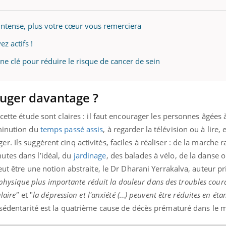
t intense, plus votre cœur vous remerciera
z actifs !
nd l’entreprise mise sur le bien
Eczéma chronique des
tube
Youtube
Youtube
Youtu
e global
quotidien (3/3)
ne clé pour réduire le risque de cancer de sein
 rendez-vous de la santé et de la
Dans cette vidéo, le Dr In
ité de vie au travail" de Pourquoi
dermatologue à Paris, vo
uger davantage ?
teur reçoivent Régis Blugeon, DRH et
comment protéger vos ma
cteur ...
et éviter les ...
cette étude sont claires : il faut encourager les personnes âgées 
iminution du
temps passé assis
, à regarder la télévision ou à lire, 
 Ils suggèrent cinq activités, faciles à réaliser : de la marche r
utes dans l’idéal, du
jardinage
, des balades à vélo, de la danse o
eut être une notion abstraite, le Dr Dharani Yerrakalva, auteur pr
 physique plus importante réduit la douleur dans des troubles co
laire"
et "
la dépression et l'anxiété (…) peuvent être réduites en étan
a sédentarité est la quatrième cause de décès prématuré dans le