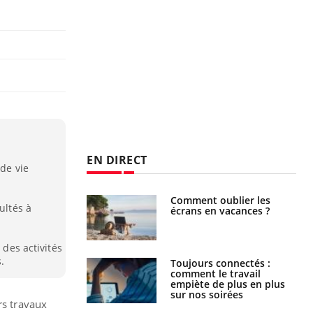
EN DIRECT
 de vie
us : un cas
Comment oublier les
ultés à
chez un touriste
écrans en vacances ?
ce
 des activités
.
é infantile : un
Toujours connectés :
s’interroge sur
comment le travail
x élevé en France
empiète de plus en plus
sur nos soirées
rs travaux