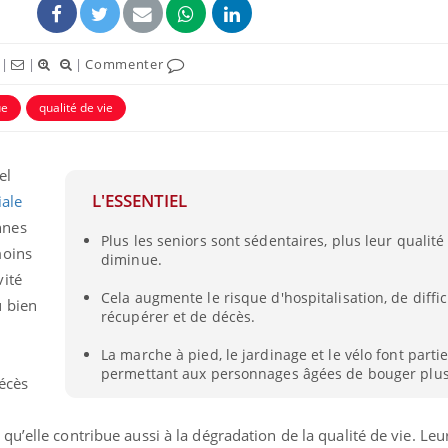
|
|
|
Commenter
ue
qualité de vie
el
L'ESSENTIEL
ale
nnes
Plus les seniors sont sédentaires, plus leur qualité
moins
diminue.
vité
Hantavir
Cela augmente le risque d'hospitalisation, de diffic
détecté 
u bien
en Fran
récupérer et de décès.
La marche à pied, le jardinage et le vélo font partie
permettant aux personnages âgées de bouger plus
Mortalit
écès
rapport 
son tau
u’elle contribue aussi à la dégradation de la qualité de vie. Leu