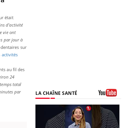
r était
s d'activité
e vie ont
s par jour à
édentaires sur
s
activités
ts au fil des
viron 24
temps total
minutes par
LA CHAÎNE SANTÉ
Youtube