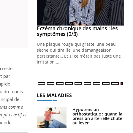
 mains : au
Eczéma chronique des mains : les
Youtube
be
Youtube
symptômes (2/3)
ès Zaraa,
Une plaque rouge qui gratte, une peau
us explique
sèche qui tiraille, une démangeaison
ins au quotidien
persistante… Et si ce n'était pas juste une
irritation ...
à rester
et par
apide
u du tennis.
LES MALADIES
incipal de
urants comme
Hypotension
orthostatique : quand la
t plus actif et
pression artérielle chute
 monde.
au lever