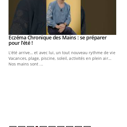
Eczéma Chronique des Mains : se préparer
Youtube
Youtube
pour l’été !
L'été arrive… et avec lui, un tout nouveau rythme de vie !
Vacances, plage, piscine, soleil, activités en plein air…
Nos mains sont ...
Dia
You
Le 
pers
ques