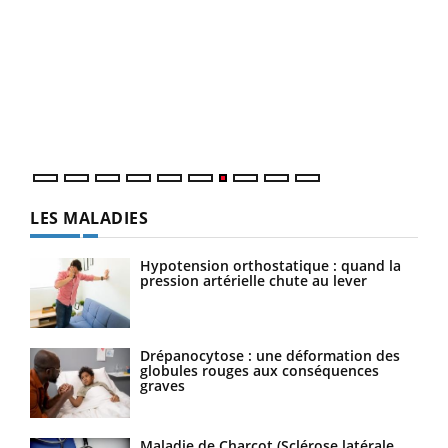
Qua
You
"Les
trav
DRH 
LES MALADIES
Hypotension orthostatique : quand la
pression artérielle chute au lever
Drépanocytose : une déformation des
globules rouges aux conséquences
graves
Maladie de Charcot (Sclérose latérale