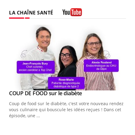
LA CHAÎNE SANTÉ
Youtube
Youtube
cès
COUP DE FOOD sur le diabète
Youtube
Coup de food sur le diabète, c'est votre nouveau rendez-
 en
vous culinaire qui bouscule les idées reçues ! Dans cet
u
épisode, une ...