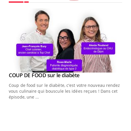
Youtube
Youtube
cès
COUP DE FOOD sur le diabète
Youtube
Coup de food sur le diabète, c'est votre nouveau rendez-
 en
vous culinaire qui bouscule les idées reçues ! Dans cet
u
épisode, une ...
Qua
You