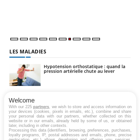
"Les
trav
DRH 
LES MALADIES
Hypotension orthostatique : quand la
pression artérielle chute au lever
Drépanocytose : une déformation des
globules rouges aux conséquences
Welcome
graves
With our 225
partners
, we wish to store and access information on
your devices (cookies, pixels in emails, etc.), combine and share
your personal data with our partners, whether collected on this
website or in our emails, already held by some of us, or obtained
Maladie de Charcot (Sclérose latérale
later, including in other contexts.
amyotrophique)
Processing this data (identifiers, browsing, preferences, purchases,
loyalty programs, IP, postal addresses and emails, phone, precise
geolocation, etc.) allows developing and offering you services,