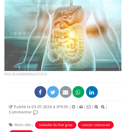
RASI BHADRAMANI/ISTOCK
Publié le 03.07.2026 à 07h55
|
|
|
|
|
Commenter
Mots clés :
maladie du foie gras
cancer colorectal