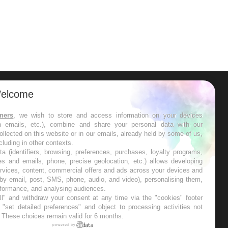
elcome
ER
tners
, we wish to store and access information on your devices
in emails, etc.), combine and share your personal data with our
s les semaines les meilleures
ollected on this website or in our emails, already held by some of us,
ncluding in other contexts.
ta (identifiers, browsing, preferences, purchases, loyalty programs,
es and emails, phone, precise geolocation, etc.) allows developing
ervices, content, commercial offers and ads across your devices and
 by email, post, SMS, phone, audio, and video), personalising them,
RE
rformance, and analysing audiences.
l" and withdraw your consent at any time via the "cookies" footer
"set detailed preferences" and object to processing activities not
. These choices remain valid for 6 months.
powered by