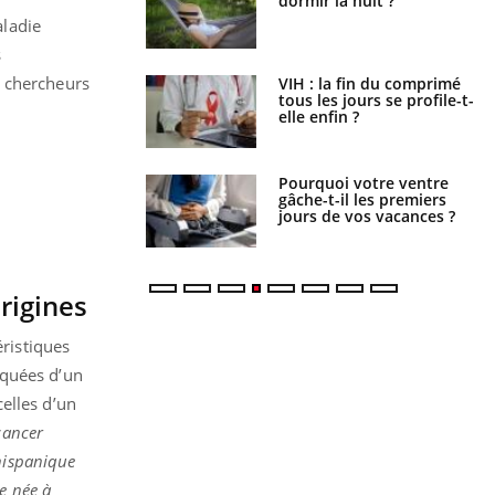
e : que se passe-t-
dormir la nuit ?
le sud de la France ?
aladie
s
 chercheurs
icaments GLP-1
VIH : la fin du comprimé
t-ils aussi les os ?
tous les jours se profile-t-
elle enfin ?
lovirus : ce qui
Pourquoi votre ventre
ans la prise en
gâche-t-il les premiers
des femmes
jours de vos vacances ?
es
rigines
éristiques
iquées d’un
elles d’un
cancer
 hispanique
re née à