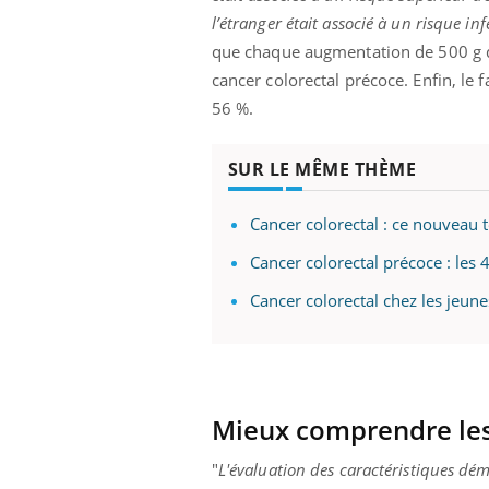
l’étranger était associé à un risque in
que chaque augmentation de 500 g du
cancer colorectal précoce. Enfin, le 
56 %.
SUR LE MÊME THÈME
Cancer colorectal : ce nouveau te
Cancer colorectal précoce : les 
Cancer colorectal chez les jeunes
Eczéma Chronique des Mains :
Care
Youtube
Yout
Youtube
expliquer ma maladie
prév
Mieux comprendre les
Il y a des sujets qui sont faciles à aborder...
Fatig
d'autres non ! D'un côté, poser des questions
même
"
L'évaluation des caractéristiques dé
sur la maladie d'un proche c'est montrer ...
caren