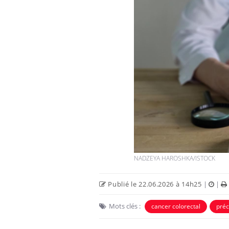
NADZEYA HAROSHKA/ISTOCK
Publié le 22.06.2026 à 14h25
|
|
Mots clés :
cancer colorectal
pré
Hantavirus : un cas détecté