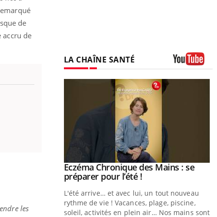
 remarqué
isque de
e accru de
LA CHAÎNE SANTÉ
Youtube
ale : et si on
Eczéma Chronique des Mains : se
Youtube
ube
Youtube
préparer pour l’été !
e diabète de type 2
L'été arrive… et avec lui, un tout nouveau
çues chez les
rythme de vie ! Vacances, plage, piscine,
endre les
ez les soignants.
soleil, activités en plein air… Nos mains sont