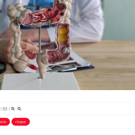
|
|
coce
risque
Comment oublier les
Chikung