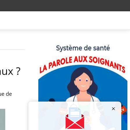
ux ?
ue de