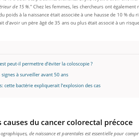
férieur de 15 %
." Chez les femmes, les chercheurs ont également
 poids à la naissance était associée à une hausse de 10 % du r
fait d'avoir un père âgé de 35 ans ou plus était associé à un risqu
st peut-il permettre d’éviter la coloscopie ?
4 signes à surveiller avant 50 ans
: cette bactérie expliquerait l’explosion des cas
nce en fer : comprendre pour
Insuline & Charge ment
ube
Youtube
Youtube
Yout
enir
osait en parler??
 causes du cancer colorectal précoce
ue, irritabilité, brouillard mental ou
En 2026, l'insuline dans l
 alopécie… Les symptômes de la
reste entourée d'idées re
mographiques, de naissance et parentales est essentielle pour compr
ce en fer sont multiples ce qui la rend
patients comme parfois ch