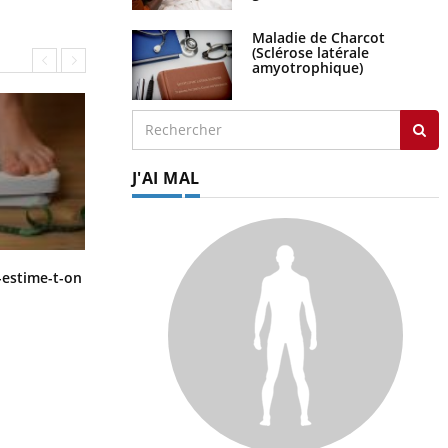
Maladie de Charcot
(Sclérose latérale
amyotrophique)
J'AI MAL
Régimes cétogènes : un risque de
-estime-t-on
cancer de l’intestin grêle