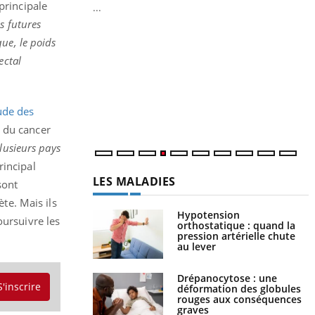
principale
...
Y
es futures
que, le poids
L
ectal
n
c
m
ude des
e du cancer
plusieurs pays
rincipal
LES MALADIES
sont
te. Mais ils
Hypotension
oursuivre les
orthostatique : quand la
pression artérielle chute
au lever
Drépanocytose : une
S'inscrire
déformation des globules
rouges aux conséquences
graves