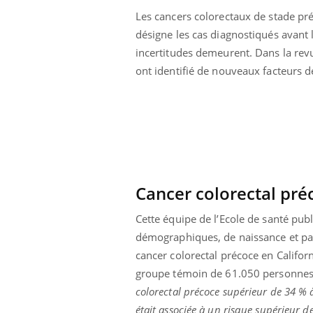
chez un touriste en France
Les cancers colorectaux de stade pr
désigne les cas diagnostiqués avant 
incertitudes demeurent. Dans la rev
Mortalité infantile : un
rapport s’interroge sur son
ont identifié de nouveaux facteurs d
taux élevé en France
Grossesse à risque : ce jus
naturel attire l'attention
des chercheurs
Cancer colorectal préc
Cette équipe de l’Ecole de santé publ
démographiques, de naissance et par
cancer colorectal précoce en Califor
groupe témoin de 61.050 personnes 
colorectal précoce supérieur de 34 % 
était associée à un risque supérieur d