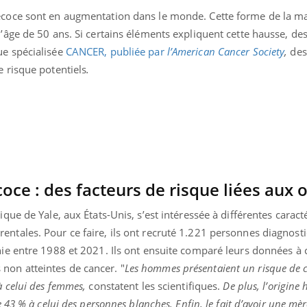
écrans en vacances ?
West Nil
il dans 
écoce sont en augmentation dans le monde. Cette forme de la m
l’âge de 50 ans. Si certains éléments expliquent cette hausse, de
ue spécialisée
CANCER, publiée par
l’American Cancer Society
,
des
Toujours connectés :
Les méd
comment le travail
protègen
e risque potentiels
.
empiète de plus en plus
sur nos soirées
Cancer colorectal : une
Cytoméga
stratégie simple aurait
change d
changé la donne au Pays
charge 
basque
enceint
oce : des facteurs de risque liées aux o
ique de Yale, aux États-Unis, s’est intéressée à différentes caract
entales. Pour ce faire, ils ont recruté 1.221 personnes diagnost
nie entre 1988 et 2021. Ils ont ensuite comparé leurs données à c
non atteintes de cancer. "
Les hommes présentaient un risque de 
à celui des femmes,
constatent les scientifiques.
De plus, l’origine
e 43 % à celui des personnes blanches. Enfin, le fait d’avoir une mè