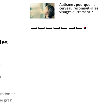
ance cardiaque :
Autisme : pourquoi le
 mieux la
cerveau reconnaît-il les
r
visages autrement ?
les
dans
r
tration de
ie gras”.