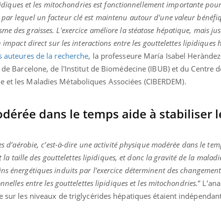
lipidiques et les mitochondries est fonctionnellement importante pou
par lequel un facteur clé est maintenu autour d'une valeur bénéfi
me des graisses. L'exercice améliore la stéatose hépatique, mais ju
 impact direct sur les interactions entre les gouttelettes lipidiques 
s auteures de la recherche
, la professeure María Isabel Heràndez
té de Barcelone, de l'Institut de Biomédecine (IBUB) et du Centre 
te et les Maladies Métaboliques Associées (CIBERDEM).
dérée dans le temps aide à stabiliser l
ces d’aérobie, c’est-à-dire une activité physique modérée dans le tem
t la taille des gouttelettes lipidiques, et donc la gravité de la maladi
ins énergétiques induits par l’exercice déterminent des changement
nnelles entre les gouttelettes lipidiques et les mitochondries.
” L’an
ce sur les niveaux de triglycérides hépatiques étaient indépendan