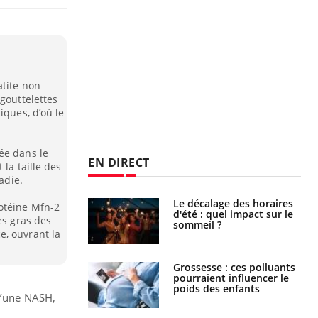
atite non
gouttelettes
iques, d’où le
ée dans le
EN DIRECT
la taille des
adie.
: le mystère de la
Le décalage des horaires
otéine Mfn-2
ine de Proust"
d'été : quel impact sur le
es gras des
pliqué
sommeil ?
e, ouvrant la
nce au gluten : les
Grossesse : ces polluants
es
pourraient influencer le
ndations de la
poids des enfants
 d’une NASH,