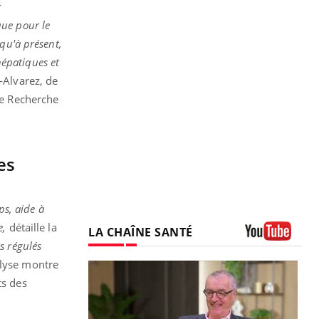
r
que pour le
squ'à présent,
hépatiques et
-Alvarez, de
de Recherche
es
ps, aide à
e,
détaille la
LA CHAÎNE SANTÉ
s régulés
Youtube
alyse montre
ts des