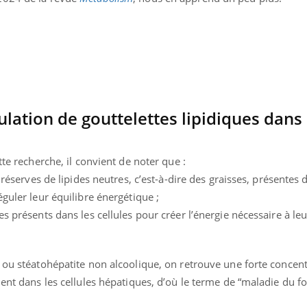
TDAH : quel est ce
Insuffis
traitement autorisé aux
comment
États-Unis ?
préveni
lation de gouttelettes lipidiques dans 
tte recherche, il convient de noter que :
s réserves de lipides neutres, c’est-à-dire des graisses, présentes 
guler leur équilibre énergétique ;
s présents dans les cellules pour créer l’énergie nécessaire à leu
 ou stéatohépatite non alcoolique, on retrouve une forte concen
ent dans les cellules hépatiques, d’où le terme de “maladie du fo