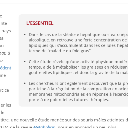
e
L'ESSENTIEL
ante
 pays
Dans le cas de la stéatose hépatique ou stéatohép
sa
alcoolique, on retrouve une forte concentration de 
au
lipidiques qui s’accumulent dans les cellules hépat
terme de “maladie du foie gras”.
 pas, à
la
Cette étude révèle qu'une activité physique modér
temps, aide à métaboliser les graisses en réduisant 
cédent
gouttelettes lipidiques, et donc la gravité de la mal
ine
Comment gérer le
Cerveau 
Les chercheurs ont également découvert que la pr
sommeil des enfants en
"madele
participe à la régulation de la composition en acid
rcice
vacances ?
enfin ex
membranes mitochondriales en réponse à l’exercic
porte à de potentielles futures thérapies.
er les
Bilan prévention : ce que
Intoléra
les kinés pourront
nouvell
 le
bientôt faire
recomma
 titre, une nouvelle étude menée sur des souris mâles atteintes
HAS
2024 de la revue
Metabolism
, nous en apprend un peu plus.