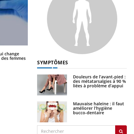
La sieste empêche-t-elle de dormir
ui change
la nuit ?
ge des femmes
SYMPTÔMES
Douleurs de l’avant-pied :
des métatarsalgies à 90 %
liées à problème d’appui
Mauvaise haleine : il faut
améliorer l’hygiène
bucco-dentaire