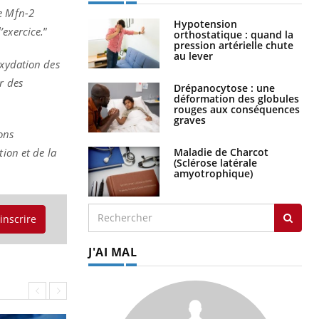
ne Mfn-2
Hypotension
’exercice.
”
orthostatique : quand la
pression artérielle chute
au lever
oxydation des
r des
Drépanocytose : une
déformation des globules
rouges aux conséquences
graves
ons
Maladie de Charcot
ion et de la
(Sclérose latérale
amyotrophique)
'inscrire
J'AI MAL