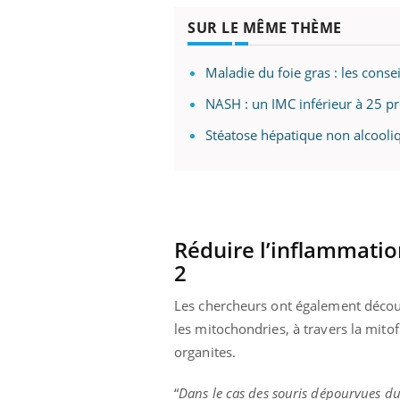
SUR LE MÊME THÈME
Maladie du foie gras : les cons
Youtube
 Mains : se
Diabète & Ramadan 2026
Un 
Youtube
You
outube
fac
NASH : un IMC inférieur à 25 pro
Le Ramadan approche, et, pour de
pré
un tout nouveau
nombreuses personnes atteintes de
Stéatose hépatique non alcooliqu
Un 
lage, piscine,
diabète, c'est une période de questions, de
mut
air… Nos mains
défis, mais ...
sant
num
Réduire l’inflammatio
2
Les chercheurs ont également découv
les mitochondries, à travers la mito
organites.
“
Dans le cas des souris dépourvues du