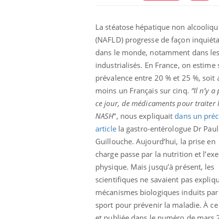
La stéatose hépatique non alcooliqu
(NAFLD) progresse de façon inquiét
dans le monde, notamment dans les
industrialisés. En France, on estime 
prévalence entre 20 % et 25 %, soit 
moins un Français sur cinq.
“Il n’y a
ce jour, de médicaments pour traiter 
NASH
”, nous expliquait
dans un pré
article
la gastro-entérologue Dr Paul
e et chaleur : ce
Mordue par un
Guillouche. Aujourd’hui, la prise en
a science
barracuda, une petite fille
charge passe par la nutrition et l’exe
secourue grâce à un
réflexe essentiel
physique. Mais jusqu’à présent, les
scientifiques ne savaient pas expliqu
phone nuit-il à
Légionellose en Suisse :
tissage de la
quelle est l’origine de la
mécanismes biologiques induits par
contamination ?
sport pour prévenir la maladie. À ce
et publiée dans le numéro de mars 