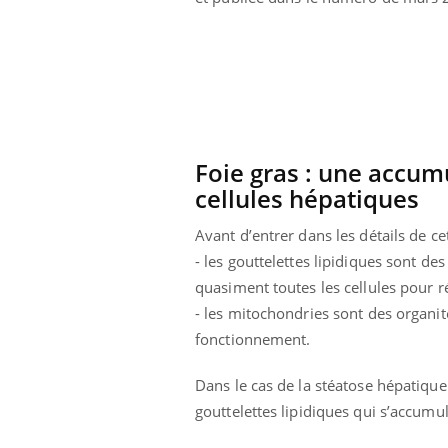
ar une tique en
Allergies alimentaires :
, elle reste dans
une nouvelle arme contre
pendant 42 jours
les réactions sévères
Foie gras : une accumu
cellules hépatiques
Avant d’entrer dans les détails de ce
- les gouttelettes lipidiques sont de
quasiment toutes les cellules pour ré
- les mitochondries sont des organite
fonctionnement.
Dans le cas de la stéatose hépatique
gouttelettes lipidiques qui s’accumul