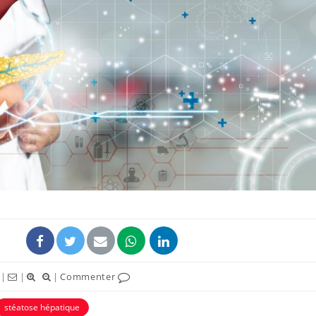
|
|
|
Commenter
stéatose hépatique