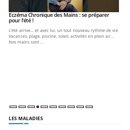
Eczéma Chronique des Mains : se préparer
Youtube
Youtube
pour l’été !
L'été arrive… et avec lui, un tout nouveau rythme de vie !
Vacances, plage, piscine, soleil, activités en plein air…
Nos mains sont ...
Dia
You
Le 
pers
ques
LES MALADIES