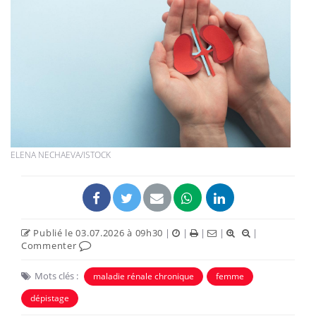
ELENA NECHAEVA/ISTOCK
Publié le 03.07.2026 à 09h30
|
|
|
|
|
Commenter
Mots clés :
maladie rénale chronique
femme
dépistage