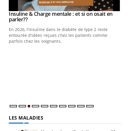
Youtube
Insuline & Charge mentale : et si on osait en
Youtube
Youtube
parler??
En 2026, l'insuline dans le diabète de type 2 reste
entourée d'idées reçues chez les patients comme
parfois chez les soignants.
Ecz
You
pour
L'ét
Vaca
Nos 
LES MALADIES