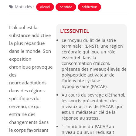
Mots clés :
alcool
peptide
addiction
L'alcool est la
L'ESSENTIEL
substance addictive
Le "noyau du lit de la strie
la plus répandue
terminale" (BNST), une région
dans le monde. Son
cérébrale qui joue un rôle
essentiel dans la
exposition
consommation d'alcool,
chronique provoque
présente des niveaux élevés de
des
polypeptide activateur de
l'adénylate cyclase
neuroadaptations
hypophysaire (PACAP).
dans des régions
Au cours du sevrage d’éthanol,
spécifiques du
les souris présentaient des
cerveau, ce qui
niveaux accrus de PACAP, qui
est un médiateur clé de la
entraîne des
réponse au stress.
changements dans
"L'inhibition du PACAP au
le corps favorisant
niveau du BNST réduisait