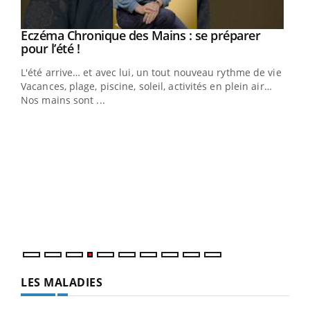
Eczéma Chronique des Mains : se préparer
Youtube
Youtube
pour l’été !
L'été arrive… et avec lui, un tout nouveau rythme de vie !
Vacances, plage, piscine, soleil, activités en plein air…
Nos mains sont ...
Dia
You
Le 
pers
ques
LES MALADIES