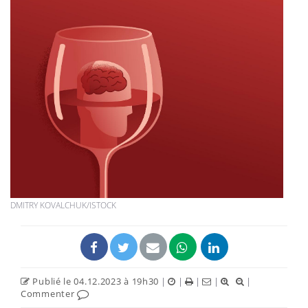
DMITRY KOVALCHUK/ISTOCK
Publié le 04.12.2023 à 19h30
|
|
|
|
|
Commenter