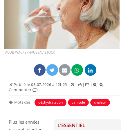
JACOB WACKERHAUSEN/ISTOCK
Publié le 03.07.2026 à 12h25
|
|
|
|
|
Commenter
Mots clés :
déshydratation
canicule
chaleur
Plus les années
L'ESSENTIEL
passent, plus les