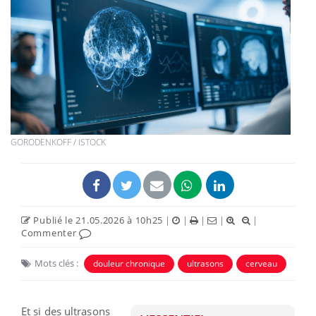
GORODENKOFF / ISTOCK
Publié le 21.05.2026 à 10h25
|
|
|
|
|
Commenter
Mots clés :
douleur chronique
ultrasons
cerveau
Et si des ultrasons