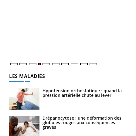
Dia
You
Le 
pers
ques
LES MALADIES
Hypotension orthostatique : quand la
pression artérielle chute au lever
Drépanocytose : une déformation des
globules rouges aux conséquences
graves