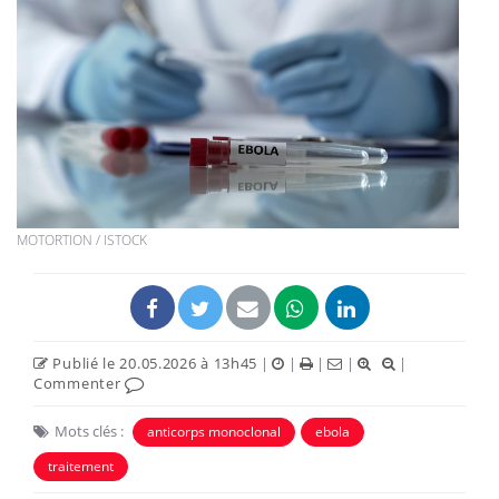
MOTORTION / ISTOCK
Publié le 20.05.2026 à 13h45
|
|
|
|
|
Commenter
Mots clés :
anticorps monoclonal
ebola
traitement