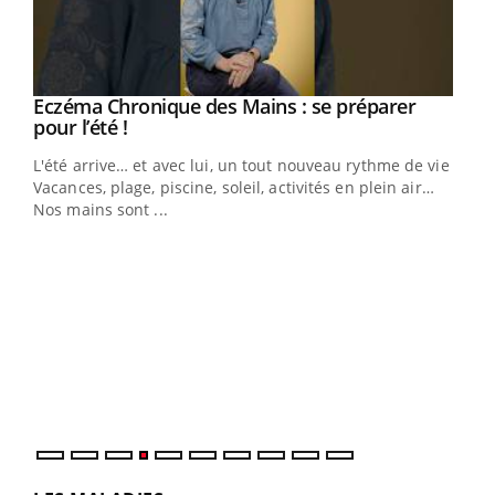
Eczéma Chronique des Mains : se préparer
Youtube
Youtube
pour l’été !
L'été arrive… et avec lui, un tout nouveau rythme de vie !
Vacances, plage, piscine, soleil, activités en plein air…
Nos mains sont ...
Dia
You
Le 
pers
ques