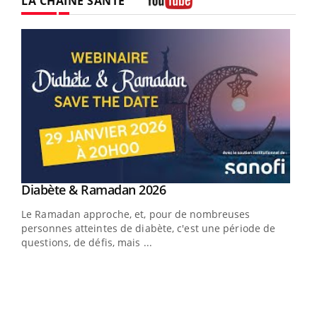
LA CHAÎNE SANTÉ
Youtube
Youtube
Diabète & Ramadan 2026
Youtube
Le Ramadan approche, et, pour de nombreuses
vie !
personnes atteintes de diabète, c'est une période de
…
questions, de défis, mais ...
Un 
You