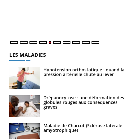
à l
Un é
mati
numé
LES MALADIES
Hypotension orthostatique : quand la
pression artérielle chute au lever
Drépanocytose : une déformation des
globules rouges aux conséquences
graves
Maladie de Charcot (Sclérose latérale
amyotrophique)