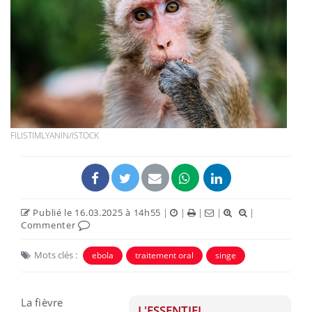
FILISTIMLYANIN/ISTOCK
Publié le 16.03.2025 à 14h55
|
|
|
|
|
Commenter
Mots clés :
ebola
traitement oral
singe
La fièvre
L'ESSENTIEL