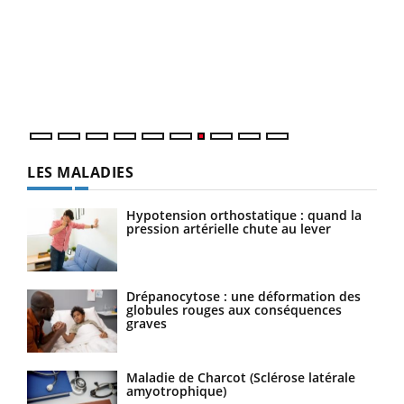
Qua
You
"Les
trav
DRH 
LES MALADIES
Hypotension orthostatique : quand la
pression artérielle chute au lever
Drépanocytose : une déformation des
globules rouges aux conséquences
graves
Maladie de Charcot (Sclérose latérale
amyotrophique)