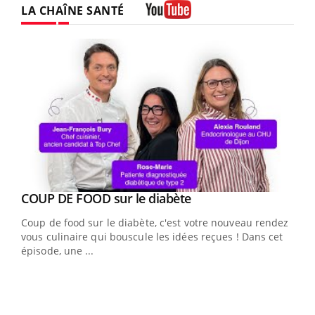
LA CHAÎNE SANTÉ
Youtube
Youtube
cès
COUP DE FOOD sur le diabète
Youtube
Coup de food sur le diabète, c'est votre nouveau rendez-
 en
vous culinaire qui bouscule les idées reçues ! Dans cet
u
épisode, une ...