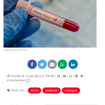
MANJURUL/ISTOCK
Publié le 13.02.2022 à 15h30
|
|
|
|
|
Commenter
Mots clés :
ebola
épidémie
virologue