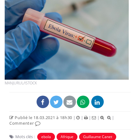
MANJURUL/ISTOCK
Publié le 18.03.2021 à 18h30
|
|
|
|
|
Commenter
Mots clés :
ebola
Afrique
Guillaume Canet