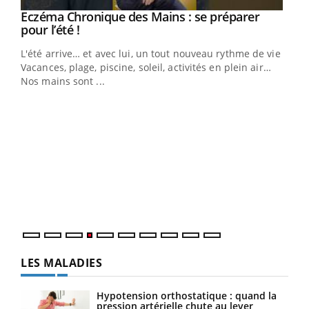
Eczéma Chronique des Mains : se préparer
Youtube
Youtube
pour l’été !
L'été arrive… et avec lui, un tout nouveau rythme de vie !
Vacances, plage, piscine, soleil, activités en plein air…
Nos mains sont ...
Dia
You
Le 
pers
ques
LES MALADIES
Hypotension orthostatique : quand la
pression artérielle chute au lever