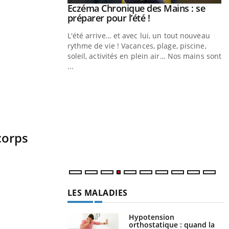
ale : et si on
Eczéma Chronique des Mains : se
Youtube
ube
Youtube
préparer pour l’été !
e diabète de type 2
L'été arrive… et avec lui, un tout nouveau
çues chez les
rythme de vie ! Vacances, plage, piscine,
ez les soignants.
soleil, activités en plein air… Nos mains sont
...
Y
L
n
c
m
corps
LES MALADIES
Hypotension
orthostatique : quand la