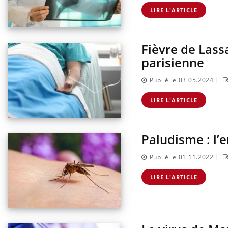
LIRE L'ARTICLE
Fièvre de Lass
Hantavirus : un cas détecté
parisienne
chez un touriste en France
|
Publié le 03.05.2024
Mortalité infantile : un
LIRE L'ARTICLE
rapport s’interroge sur son
taux élevé en France
Paludisme : l’
Grossesse à risque : ce jus
naturel attire l'attention
|
Publié le 01.11.2022
des chercheurs
LIRE L'ARTICLE