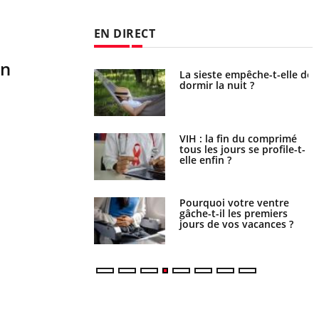
EN DIRECT
on
unya, dengue,
La sieste empêche-t-elle de
e : que se passe-t-
dormir la nuit ?
le sud de la France ?
icaments GLP-1
VIH : la fin du comprimé
t-ils aussi les os ?
tous les jours se profile-t-
elle enfin ?
lovirus : ce qui
Pourquoi votre ventre
ans la prise en
gâche-t-il les premiers
des femmes
jours de vos vacances ?
es