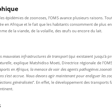
phique
es épidémies de zoonoses, l’OMS avance plusieurs raisons. Tout
e en Afrique et le fait que les habitants consomment de plus en
e de la viande, de la volaille, des œufs ou encore du lait.
es mauvaises infrastructures de transport
(qui existaient jusqu’à p
turelle
, explique Matshidiso Moeti, Directrice régionale de l'OM
nsports en Afrique, la menace de voir des agents pathogènes zoonot
ins s'est accrue. Nous devons agir maintenant pour endiguer les zo
ections généralisées
”. En effet, le développement des transports f
ntinent.
s