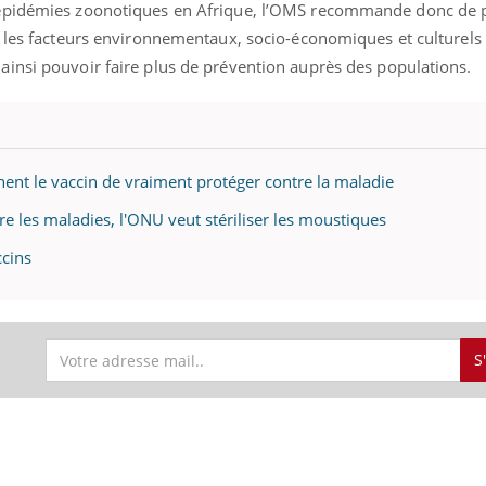
 épidémies zoonotiques en Afrique, l’OMS recommande donc de 
r les facteurs environnementaux, socio-économiques et culturels
insi pouvoir faire plus de prévention auprès des populations.
« jumeau numérique » pour
COUP DE FOOD sur le
tube
Youtube
iliter l’accès à la médecine
Youtube
Coup de food sur le diabèt
ventive
nouveau rendez-vous culi
ent le vaccin de vraiment protéger contre la maladie
établissement lié à un groupe
bouscule les idées reçues
ualiste innove en matière de bilan de
épisode, une ...
re les maladies, l'ONU veut stériliser les moustiques
é : l'utilisation d'un « jumeau
érique » permet ...
ccins
S