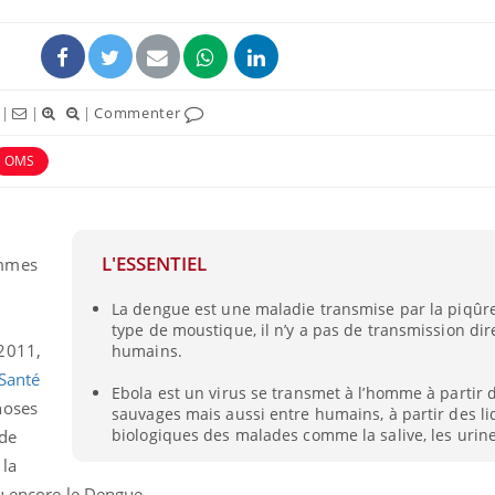
|
|
|
Commenter
OMS
L'ESSENTIEL
ommes
La dengue est une maladie transmise par la piqûre
Comment gérer le
Cerveau 
type de moustique, il n’y a pas de transmission dir
sommeil des enfants en
"madele
vacances ?
enfin ex
2011,
humains.
Santé
Ebola est un virus se transmet à l’homme à partir
noses
sauvages mais aussi entre humains, à partir des l
Bilan prévention : ce que
Intoléra
les kinés pourront
nouvell
biologiques des malades comme la salive, les urines
 de
bientôt faire
recomma
 la
HAS
u encore le Dengue.