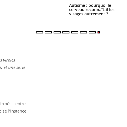
ance cardiaque :
Autisme : pourquoi le
 mieux la
cerveau reconnaît-il les
r
visages autrement ?
s virales
, et une série
irmés - entre
cise l’instance