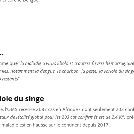
TDAH : quel est ce
Insuffis
traitement autorisé aux
comment
États-Unis ?
préveni
e…
stime que “
la maladie à virus Ebola et d'autres fièvres hémorragique
ies, notamment la dengue, le charbon, la peste, la variole du singe
 restants
”.
iole du singe
nge, l’OMS recense 2087 cas en Afrique - dont seulement 203 conf
 taux de létalité global pour les 203 cas confirmés est de 2,4 %
”, pré
e maladie est en hausse sur le continent depuis 2017.