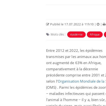
Publié le 17.07.2022 à 11h10
|
|
Mots clés :
épidémie
Afrique
Entre 2012 et 2022, les épidémies
transmises par les animaux aux h
ont augmenté de 63% en Afrique,
e et chaleur : ce
Mordue par un
comparativement à la décennie
a science
barracuda, une petite fille
secourue grâce à un
précédente comprise entre 2001 et 
réflexe essentiel
selon l’
Organisation Mondiale de la 
(OMS) . Parmi les épidémies de zoo
phone nuit-il à
Légionellose en Suisse :
tissage de la
quelle est l’origine de la
− maladies infectieuses qui passent
contamination ?
l'animal à l'homme − il y a, bien sûr,
variole du singe, mais aussi Ebola o