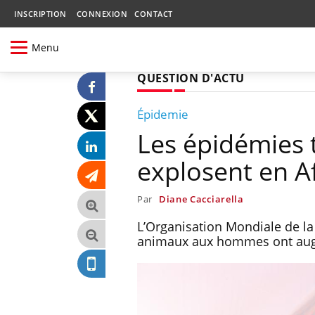
INSCRIPTION
CONNEXION
CONTACT
Menu
QUESTION D'ACTU
Épidemie
Les épidémies 
explosent en A
Par
Diane Cacciarella
L’Organisation Mondiale de la
animaux aux hommes ont augm