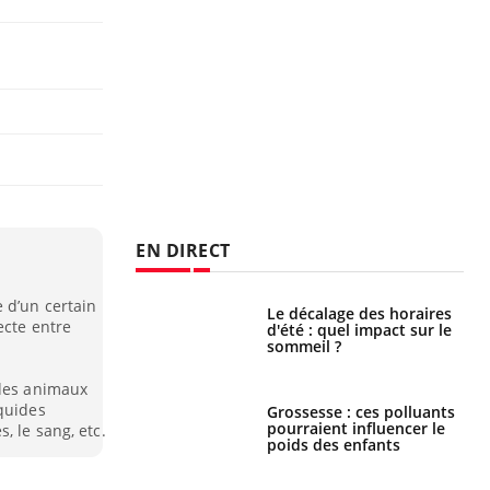
EN DIRECT
 d’un certain
: le mystère de la
Le décalage des horaires
ecte entre
ine de Proust"
d'été : quel impact sur le
pliqué
sommeil ?
 des animaux
iquides
nce au gluten : les
Grossesse : ces polluants
es
pourraient influencer le
, le sang, etc.
ndations de la
poids des enfants