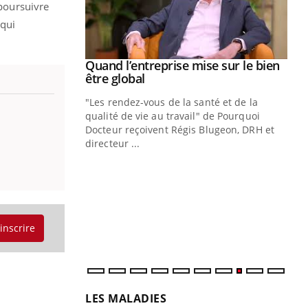
poursuivre
 qui
Youtube
 diabète
Quand l’entreprise mise sur le bien
Youtube
Youtube
être global
e, c'est votre
"Les rendez-vous de la santé et de la
naire qui
qualité de vie au travail" de Pourquoi
 ! Dans cet
Docteur reçoivent Régis Blugeon, DRH et
directeur ...
Ec
You
quo
Dan
der
com
'inscrire
et é
LES MALADIES