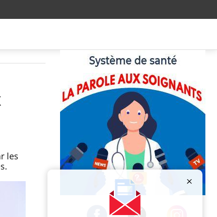
x
r les
es.
Publicité