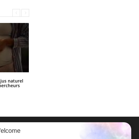
Comment oublier les écrans en
 jus naturel
vacances ?
chercheurs
elcome
ER