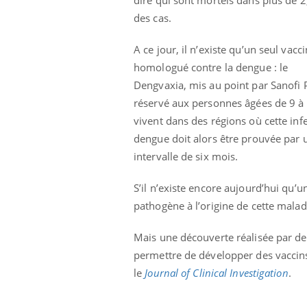
des cas.
A ce jour, il n’existe qu’un seul vacci
homologué contre la dengue : le
Dengvaxia, mis au point par Sanofi P
réservé aux personnes âgées de 9 à 4
vivent dans des régions où cette inf
dengue doit alors être prouvée par un
intervalle de six mois.
S’il n’existe encore aujourd’hui qu’u
pathogène à l’origine de cette maladi
Mais une découverte réalisée par des
Youtube
 Mains : se
Diabète & Ramadan 2026
Un 
Youtube
You
permettre de développer des vaccins
outube
fac
Le Ramadan approche, et, pour de
pré
le
Journal of Clinical Investigation
.
un tout nouveau
nombreuses personnes atteintes de
Un 
lage, piscine,
diabète, c'est une période de questions, de