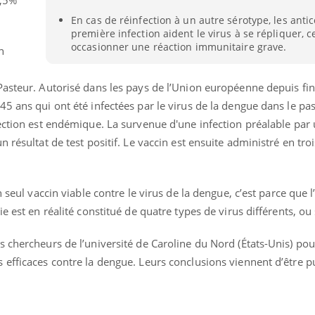
En cas de réinfection à un autre sérotype, les antic
première infection aident le virus à se répliquer, c
occasionner une réaction immunitaire grave.
n
asteur. Autorisé dans les pays de l’Union européenne depuis fin 
5 ans qui ont été infectées par le virus de la dengue dans le pas
ection est endémique. La survenue d'une infection préalable par 
 résultat de test positif. Le vaccin est ensuite administré en tro
n seul vaccin viable contre le virus de la dengue, c’est parce que l
e est en réalité constitué de quatre types de virus différents, ou
 chercheurs de l’université de Caroline du Nord (États-Unis) pou
« jumeau numérique » pour
tube
 efficaces contre la dengue. Leurs conclusions viennent d’être p
iliter l’accès à la médecine
Youtube
ventive
établissement lié à un groupe