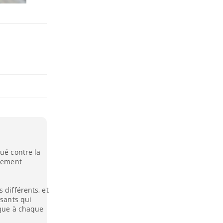
ué contre la
llement
 différents, et
isants qui
ique à chaque