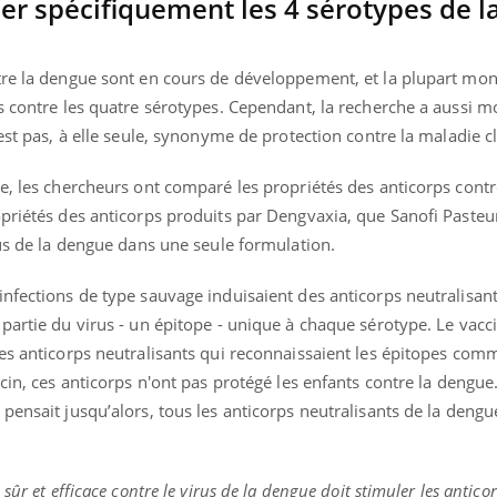
ler spécifiquement les 4 sérotypes de l
tre la dengue sont en cours de développement, et la plupart mont
s contre les quatre sérotypes. Cependant, la recherche a aussi m
est pas, à elle seule, synonyme de protection contre la maladie c
e, les chercheurs ont comparé les propriétés des anticorps contr
priétés des anticorps produits par Dengvaxia, que Sanofi Pasteu
rus de la dengue dans une seule formulation.
nfections de type sauvage induisaient des anticorps neutralisant
partie du virus - un épitope - unique à chaque sérotype. Le vacci
les anticorps neutralisants qui reconnaissaient les épitopes com
cin, ces anticorps n'ont pas protégé les enfants contre la dengue
pensait jusqu’alors, tous les anticorps neutralisants de la dengu
sûr et efficace contre le virus de la dengue doit stimuler les antico