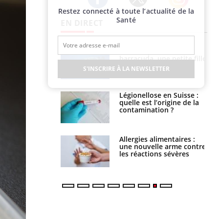
Restez connecté à toute l’actualité de la
Twitter
Facebook
Instagram
Santé
EN DIRECT
Mordue par un
Comment gérer le
barracuda, une petite fille
sommeil des enfants en
secourue grâce à un
vacances ?
S'INSCRIRE À LA NEWSLETTER
réflexe essentiel
Légionellose en Suisse :
Bilan prévention : ce que
quelle est l’origine de la
les kinés pourront
contamination ?
bientôt faire
Allergies alimentaires :
TDAH : quel est ce
une nouvelle arme contre
traitement autorisé aux
les réactions sévères
États-Unis ?