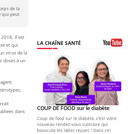
orps de la
e qui peut
2018, il est
LA CHAÎNE SANTÉ
sé et qui
Youtube
un virus de la
is doses à un
’agent
 sérotypes.
rrait
Youtube
COUP DE FOOD sur le diabète
Quand l’entreprise mise sur le bien
Youtube
Youtube
ubliées dans
Youtube
être global
Coup de food sur le diabète, c'est votre
"Les rendez-vous de la santé et de la
nouveau rendez-vous culinaire qui
qualité de vie au travail" de Pourquoi
bouscule les idées reçues ! Dans cet