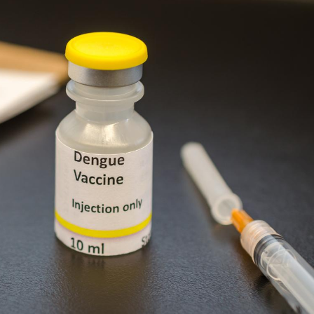
Grossesse et chaleur : ce
que dit la science
Le smartphone nuit-il à
l'apprentissage de la
lecture ?
Mordue par une tique en
vacances, elle reste dans
le coma pendant 42 jours