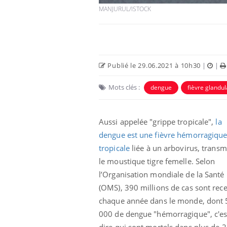
MANJURUL/ISTOCK
Publié le 29.06.2021 à 10h30
|
|
Mots clés :
dengue
fièvre glandul
Aussi appelée "grippe tropicale",
la
dengue est une fièvre hémorragiqu
tropicale
liée à un arbovirus, transm
le moustique tigre femelle. Selon
l’Organisation mondiale de la Santé
(OMS), 390 millions de cas sont rec
chaque année dans le monde, dont
000 de dengue "hémorragique", c'es
dire qui sont mortels dans plus de 