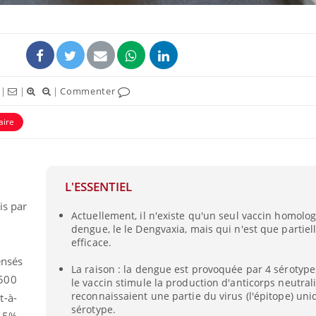
|
|
|
Commenter
aire
L'ESSENTIEL
e
is par
Actuellement, il n'existe qu'un seul vaccin homolog
dengue, le le Dengvaxia, mais qui n'est que partie
efficace.
ensés
La raison : la dengue est provoquée par 4 sérotypes
 500
le vaccin stimule la production d'anticorps neutral
reconnaissaient une partie du virus (l'épitope) un
t-à-
sérotype.
2,5%