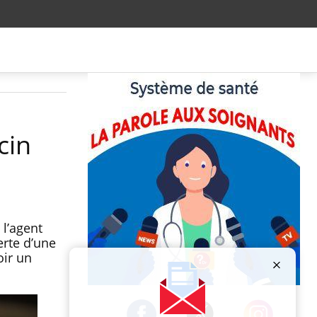
cin
 l’agent
erte d’une
oir un
Publicité