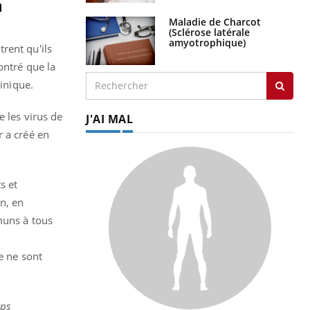
a
Maladie de Charcot
(Sclérose latérale
amyotrophique)
rent qu'ils
ontré que la
linique.
e les virus de
J'AI MAL
r a créé en
s et
n, en
muns à tous
.
e ne sont
rps