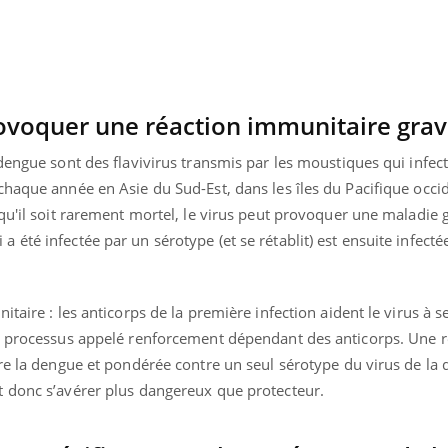
ualiste innove en matière de bilan de
é : l'utilisation d'un « jumeau
érique » permet ...
rovoquer une réaction immunitaire gra
dengue sont des flavivirus transmis par les moustiques qui infec
haque année en Asie du Sud-Est, dans les îles du Pacifique occid
qu'il soit rarement mortel, le virus peut provoquer une maladie 
été infectée par un sérotype (et se rétablit) est ensuite infecté
taire : les anticorps de la première infection aident le virus à s
un processus appelé renforcement dépendant des anticorps. Une 
tre la dengue et pondérée contre un seul sérotype du virus de la
 donc s’avérer plus dangereux que protecteur.