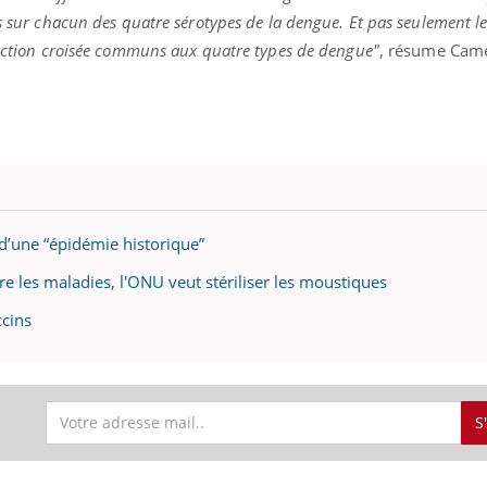
es sur chacun des quatre sérotypes de la dengue. Et pas seulement l
réaction croisée communs aux quatre types de dengue"
, résume Cam
d’une “épidémie historique”
re les maladies, l'ONU veut stériliser les moustiques
ccins
S