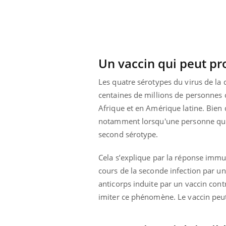
mut
air… Nos mains
défis, mais ...
sant
num
Un vaccin qui peut p
Les quatre sérotypes du virus de la 
centaines de millions de personnes c
Afrique et en Amérique latine. Bien 
notamment lorsqu'une personne qui a 
second sérotype.
Cela s’explique par la réponse immuni
cours de la seconde infection par 
anticorps induite par un vaccin con
imiter ce phénomène. Le vaccin peut