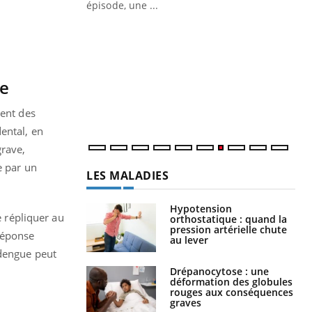
Docteur reçoivent Régis Blugeon, DRH et
épisode, une ...
directeur ...
Ec
You
quo
Dan
der
ve
com
et é
tent des
ental, en
grave,
e par un
LES MALADIES
Hypotension
e répliquer au
orthostatique : quand la
pression artérielle chute
réponse
au lever
 dengue peut
Drépanocytose : une
déformation des globules
rouges aux conséquences
graves