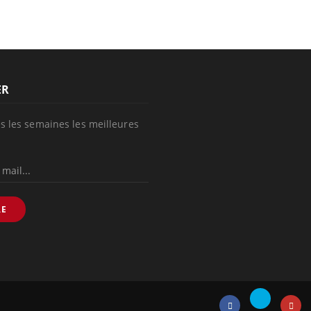
ER
s les semaines les meilleures
RE
Twitter