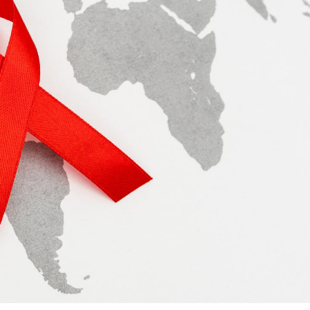
Cancer colorectal : une
Cytomég
stratégie simple aurait
change d
changé la donne au Pays
charge 
basque
enceint
Chikungunya, dengue,
La siest
West Nile : que se passe-
de dormi
t-il dans le sud de la
France ?
Les médicaments GLP-1
VIH : la
protègent-ils aussi les os
tous les
?
elle enfi