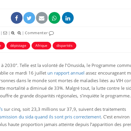
|
|
|
Commenter
e
dépistage
Afrique
disparités
uline & Charge mentale : et si on
Eczéma Chronique des
tube
Youtube
Youtube
Y
it en parler??
préparer pour l’été !
ici à 2030". Telle est la volonté de l’Onusida, le Programme com
026, l'insuline dans le diabète de type 2
L'été arrive… et avec lui,
blie ce mardi 16 juillet
un rapport annuel
assez encourageant ma
e entourée d'idées reçues chez les
rythme de vie ! Vacances, 
ersonnes dans le monde sont mortes de maladies liées au VIH co
ients comme parfois chez les soignants.
soleil, activités en plein
te mortalité a diminué de 33%. Malgré tout, la lutte contre le si
sont ...
ouffre de grande disparités régionales, s’inquiète le programme.
fs
sur cinq, soit 23,3 millions sur 37,9, suivent des traitements
smission du sida quand ils sont pris correctement
. C’est environ 
lus haute proportion jamais atteinte depuis l’apparition des pre