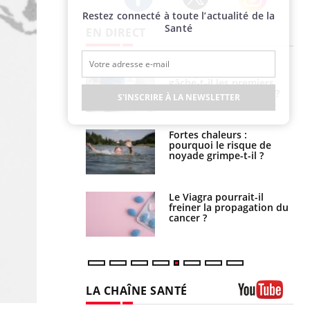
Restez connecté à toute l’actualité de la
Twitter
Facebook
Instagram
Santé
EN DIRECT
alovirus : ce qui
Pourquoi votre ventre
ans la prise en
gâche-t-il les premiers
des femmes
jours de vos vacances ?
S'INSCRIRE À LA NEWSLETTER
es
e empêche-t-elle
Fortes chaleurs :
r la nuit ?
pourquoi le risque de
noyade grimpe-t-il ?
 fin du comprimé
Le Viagra pourrait-il
 jours se profile-t-
freiner la propagation du
n ?
cancer ?
LA CHAÎNE SANTÉ
Youtube