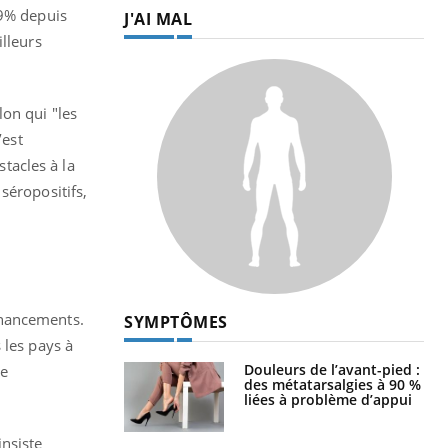
29% depuis
J'AI MAL
illeurs
on qui "les
’est
stacles à la
séropositifs,
financements.
SYMPTÔMES
 les pays à
Douleurs de l’avant-pied :
ue
des métatarsalgies à 90 %
liées à problème d’appui
insiste