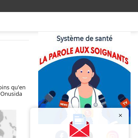
oins qu'en
l'Onusida
Publicité