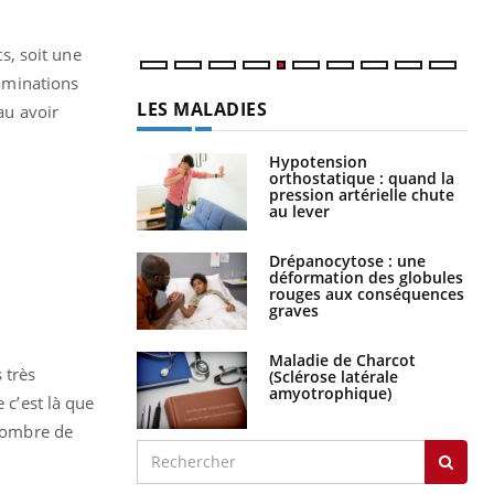
num
s, soit une
aminations
LES MALADIES
au avoir
Hypotension
orthostatique : quand la
pression artérielle chute
au lever
Drépanocytose : une
déformation des globules
rouges aux conséquences
graves
Maladie de Charcot
 très
(Sclérose latérale
amyotrophique)
 c’est là que
 nombre de