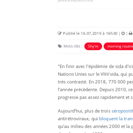
JANNOON028/ISTOCK
Publié le 16.07.2019 à 16h30
|
|
Mots clés :
Shy'm
morning routin
 Mains :
Carence en fer : comprendre pour
Ins
Youtube
You
Youtube
Youtube
prévenir
osa
"En finir avec l’épidémie de sida d’
aciles à aborder...
Fatigue, irritabilité, brouillard mental ou
En 2
Nations Unies sur le VIH/sida, qui pu
poser des
même alopécie… Les symptômes de la
rest
très contrasté. En 2018, 770 000 p
'un proche c'est
carence en fer sont multiples ce qui la rend
pat
l’année précédente. Depuis 2010, cet
...
progresse pas assez rapidement et s
Aujourd’hui, plus de trois
séropositi
antirétroviraux, qui
bloquent la tran
qu’au milieu des années 2000 et la p