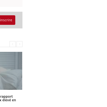
'inscrire
Grossesse à risque : ce jus naturel
n rapport
attire l'attention des chercheurs
x élevé en