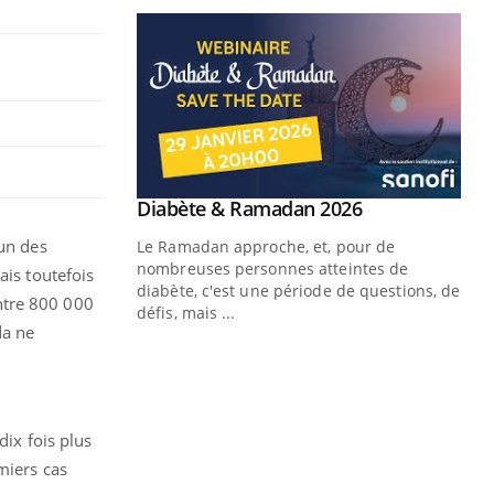
Youtube
 Mains : se
Diabète & Ramadan 2026
Youtube
outube
mun des
Le Ramadan approche, et, pour de
 un tout nouveau
nombreuses personnes atteintes de
is toutefois
plage, piscine,
diabète, c'est une période de questions, de
ntre 800 000
 air… Nos mains
défis, mais ...
da ne
Un
You
fac
pr
Un 
dix fois plus
mut
miers cas
san