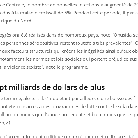
 Asie Centrale, le nombre de nouvelles infections a augmenté de 
us à la maladie croissait de 5%. Pendant cette période, il par a
frique du Nord.
ogrès ont été réalisés dans de nombreux pays, note l’Onusida sel
des personnes séropositives restent toutefois très prévalentes". C
 aux facteurs structurels qui créent les inégalités ainsi qu’aux ob
notamment les normes et lois sociales qui portent préjudice aux 
 et la violence sexiste", note le programme.
t milliards de dollars de plus
e terminé, alerte-t-il, s’inquiétant par ailleurs d’une baisse des 
 ont été consacrés à des programmes de lutte contre le sida dans
milliard de moins que l’année précédente et bien moins que ce q
6,2).
 d’un encadrement politique renforcé pour mettre fin au sida", 