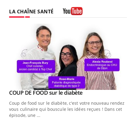
LA CHAÎNE SANTÉ
Youtube
Youtube
cès
COUP DE FOOD sur le diabète
Youtube
Coup de food sur le diabète, c'est votre nouveau rendez-
 en
vous culinaire qui bouscule les idées reçues ! Dans cet
u
épisode, une ...