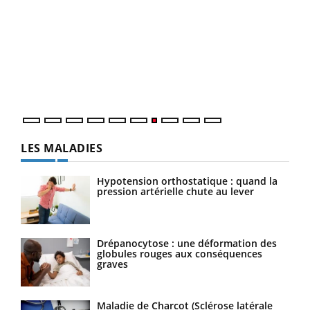
Qua
You
"Les
trav
DRH 
LES MALADIES
Hypotension orthostatique : quand la
pression artérielle chute au lever
Drépanocytose : une déformation des
globules rouges aux conséquences
graves
Maladie de Charcot (Sclérose latérale