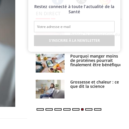
Restez connecté à toute l’actualité de la
Twitter
Facebook
Instagram
Santé
EN DIRECT
 fin du comprimé
Le Viagra pourrait-il
 jours se profile-t-
freiner la propagation du
n ?
cancer ?
S'INSCRIRE À LA NEWSLETTER
i votre ventre
Pourquoi manger moins
il les premiers
de protéines pourrait
 vos vacances ?
finalement être bénéfique
haleurs :
Grossesse et chaleur : ce
i le risque de
que dit la science
rimpe-t-il ?