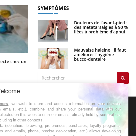
SYMPTÔMES
Douleurs de l’avant-pied :
des métatarsalgies à 90 %
liées à problème d’appui
Mauvaise haleine : il faut
améliorer l’hygiène
bucco-dentaire
Mortalité infantile : un rapport
tecté chez un
s’interroge sur son taux élevé en
France
elcome
tners
, we wish to store and access information on your devices
in emails, etc.), combine and share your personal data with our
ER
ollected on this website or in our emails, already held by some of us,
ncluding in other contexts.
ta (identifiers, browsing, preferences, purchases, loyalty programs,
s les semaines les meilleures
es and emails, phone, precise geolocation, etc.) allows developing