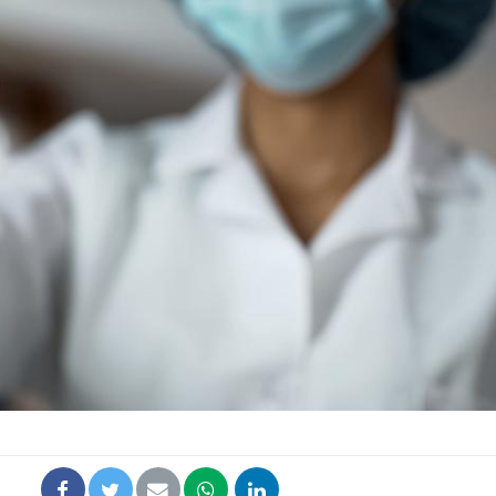
Les médicaments GLP-1
VIH : la
protègent-ils aussi les os
tous les
?
elle enfi
Cytomégalovirus : ce qui
Pourquo
change dans la prise en
gâche-t-
charge des femmes
jours de
enceintes
La sieste empêche-t-elle
Fortes c
de dormir la nuit ?
pourquo
noyade g