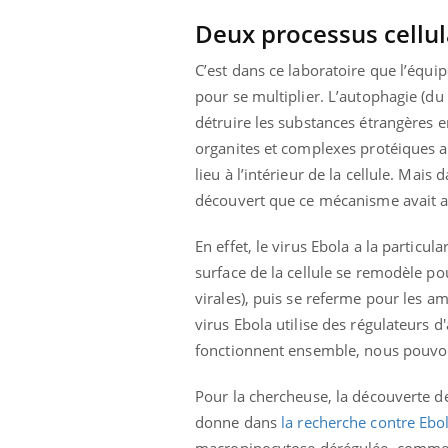
Deux processus cellul
C’est dans ce laboratoire que l’équi
pour se multiplier. L’autophagie (du
détruire les substances étrangères 
organites et complexes protéiques af
lieu à l’intérieur de la cellule. Mais 
découvert que ce mécanisme avait auss
En effet, le virus Ebola a la particu
surface de la cellule se remodèle p
virales), puis se referme pour les am
virus Ebola utilise des régulateurs 
fonctionnent ensemble, nous pouvon
prendre pour
Insuline & Charge mentale : et si on
Ecz
Youtube
You
Youtube
osait en parler??
pré
Pour la chercheuse, la découverte de 
llard mental ou
En 2026, l'insuline dans le diabète de type 2
L'ét
donne dans
la recherche contre Ebo
tômes de la
reste entourée d'idées reçues chez les
ryth
macropinocytose dérégulée, comme l