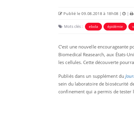
Publié le 09.08.2018 à 18h08
|
|
Mots clés :
ebola
épidémie
v
C’est une nouvelle encourageante po
Biomedical Reasearch, aux États-Unis
les cellules. Cette découverte pourr
Publiés dans un supplément du
Jour
sein du laboratoire de biosécurité d
confinement qui a permis de tester l