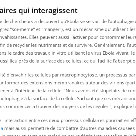
aires qui interagissent
pe de chercheurs a découvert qu’Ebola se servait de l’autophagie 
 grec "soi-même" et "manger"), est un mécanisme qu’utilisent les
envahissantes. Elles peuvent aussi l’activer pour consommer leur
in de recycler les nutriments et de survivre. Généralement, l’au
dans le cadre des travaux in vitro utilisant le virus Ebola vivant, l
i lieu près de la surface des cellules, ce qui facilite l’absorptio
larité d’envahir les cellules par macropinocytose, un processus par
our former des extensions membranaires autour des virions (part
ener à l'intérieur de la cellule. "Nous avons été stupéfaits de con
d'autophagie à la surface de la cellule. Sachant que ces mécanism
s commencer à trouver des moyens de les réguler ", explique l
éma Chronique des Mains : se
Diabète & Ramadan 
tube
Youtube
Youtube
parer pour l’été !
l’interaction entre ces deux processus cellulaires pourrait en ef
Le Ramadan approche, et,
é arrive… et avec lui, un tout nouveau
nombreuses personnes at
la
mais aussi permettre de combattre d’autres maladies causées
me de vie ! Vacances, plage, piscine,
diabète, c'est une périod
e cancer et certaines maladies neurodégénératives telles qu’Al