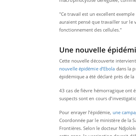
les ce qui la rend
patients comme parfois chez les soignants.
sole
sont
"Ce travail est un excellent exemple
auraient pensé que travailler sur le
fonctionnement des cellules."
Une nouvelle épidém
Cette nouvelle découverte intervien
nouvelle épidémie d’Ebola
dans la p
épidémique a été déclaré près de l
43 cas de fièvre hémorragique ont ét
suspects sont en cours d’investigatio
Pour enrayer l’épidémie,
une campag
Coordonnée par le ministère de la S
Frontières. Selon le docteur Ndjolo
cette zone, la vaccination devrait d