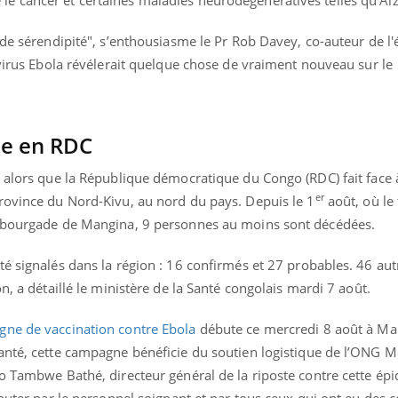
il, activités en plein air… Nos mains
défis, mais ...
 ...
 de sérendipité", s’enthousiasme le Pr Rob Davey, co-auteur de l'
 virus Ebola révélerait quelque chose de vraiment nouveau sur le
ie en RDC
t alors que la République démocratique du Congo (RDC) fait face
er
rovince du Nord-Kivu, au nord du pays. Depuis le 1
août, où le
a bourgade de Mangina, 9 personnes au moins sont décédées.
é signalés dans la région : 16 confirmés et 27 probables. 46 aut
n, a détaillé le ministère de la Santé congolais mardi 7 août.
ne de vaccination contre Ebola
débute ce mercredi 8 août à Ma
anté, cette campagne bénéficie du soutien logistique de l’ONG 
ko Tambwe Bathé, directeur général de la riposte contre cette ép
ébuter par le personnel soignant et par tous ceux qui ont eu des 