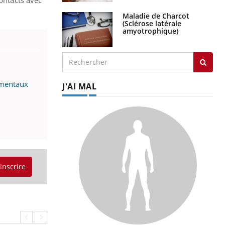
Maladie de Charcot
(Sclérose latérale
amyotrophique)
imentaux
J'AI MAL
'inscrire