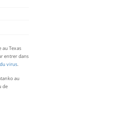
e au Texas
ur entrer dans
du virus
.
Shtanko au
u de