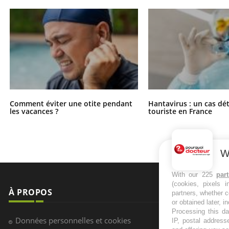
Comment éviter une otite pendant
Hantavirus : un cas dé
les vacances ?
touriste en France
W
With our 225
par
(cookies, pixels 
À PROPOS
NEWSLETT
partners, whether c
or obtained later, i
Processing this da
Recevez toute
Données personnelles et cookies
IP, postal address
infos santé