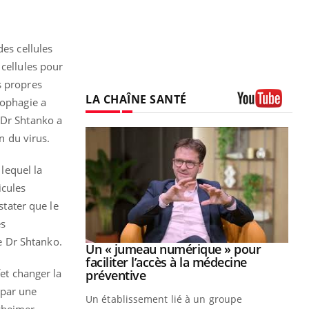
des cellules
 cellules pour
s propres
LA CHAÎNE SANTÉ
tophagie a
Youtube
e Dr Shtanko a
n du virus.
 lequel la
icules
stater que le
es
e Dr Shtanko.
Youtube
2026
Un « jumeau numérique » pour
Youtube
faciliter l’accès à la médecine
fet changer la
 pour de
Youtube
préventive
teintes de
 par une
Un établissement lié à un groupe
e de questions, de
zheimer.