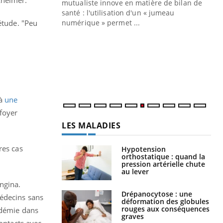
mutualiste innove en matière de bilan de
santé : l'utilisation d'un « jumeau
CO
You
étude. "Peu
numérique » permet ...
Cou
nou
bou
épi
 à
une
 foyer
LES MALADIES
res cas
Hypotension
orthostatique : quand la
pression artérielle chute
au lever
ngina.
Drépanocytose : une
Médecins sans
déformation des globules
rouges aux conséquences
idémie dans
graves
contacts avec