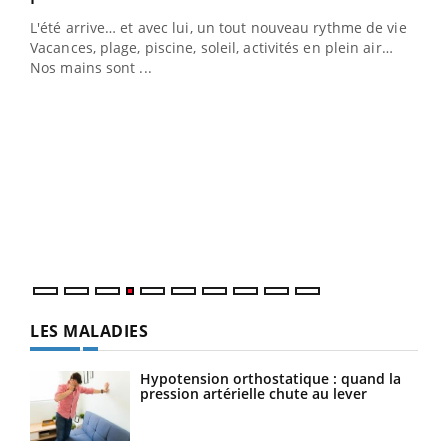
L'été arrive… et avec lui, un tout nouveau rythme de vie !
Vacances, plage, piscine, soleil, activités en plein air…
Nos mains sont ...
Dia
You
Le 
pers
ques
LES MALADIES
Hypotension orthostatique : quand la
pression artérielle chute au lever