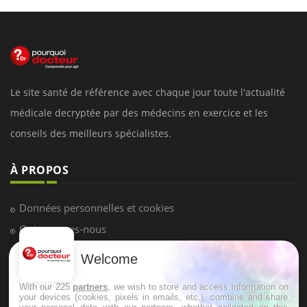
Le site santé de référence avec chaque jour toute l'actualité
médicale decryptée par des médecins en exercice et les
conseils des meilleurs spécialistes.
À PROPOS
Données personnelles et cookies
Qui sommes-nous
Conditions d'utilisation
Welcome
Plan du site
With our 225
partners
, we wish to store and access information on
Mentions Légales
your devices (cookies, pixels in emails, etc.), combine and share