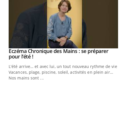
Eczéma Chronique des Mains : se préparer
Youtube
Youtube
pour l’été !
L'été arrive… et avec lui, un tout nouveau rythme de vie !
Vacances, plage, piscine, soleil, activités en plein air…
Nos mains sont ...
Dia
You
Le 
pers
ques