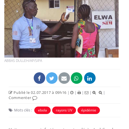
ABBAS DULLEH/AP/SIPA
Publié le 02.07.2017 à 09h16
|
|
|
|
|
Commenter
Mots clés :
ebola
rayons UV
épidémie