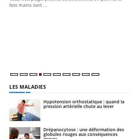
Nos mains sont ...
Dia
You
Le 
pers
ques
LES MALADIES
Hypotension orthostatique : quand la
pression artérielle chute au lever
Drépanocytose : une déformation des
globules rouges aux conséquences
graves