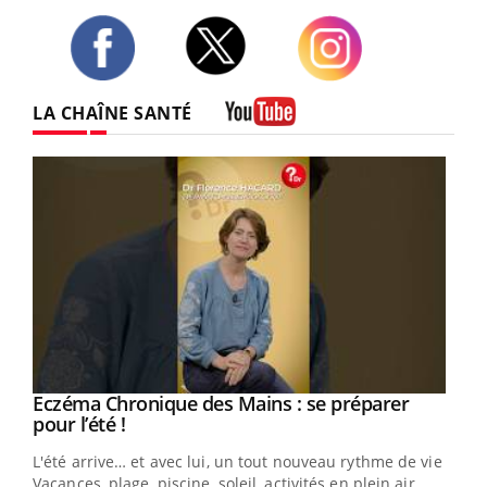
Twitter
Facebook
Instagram
LA CHAÎNE SANTÉ
Youtube
Eczéma Chronique des Mains : se préparer
Youtube
Youtube
pour l’été !
L'été arrive… et avec lui, un tout nouveau rythme de vie !
Vacances, plage, piscine, soleil, activités en plein air…