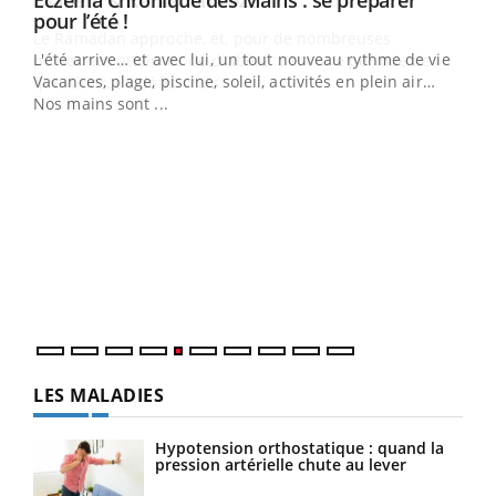
Eczéma Chronique des Mains : se préparer
Diabète & Ramadan 2026
Youtube
pour l’été !
Le Ramadan approche, et, pour de nombreuses
L'été arrive… et avec lui, un tout nouveau rythme de vie !
personnes atteintes de diabète, c'est une période de
Vacances, plage, piscine, soleil, activités en plein air…
questions, de défis, mais ...
Nos mains sont ...
Un 
You
à l
Un é
mati
numé
LES MALADIES
Hypotension orthostatique : quand la
pression artérielle chute au lever