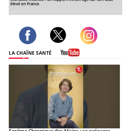
élevé en France
Twitter
Facebook
Instagram
LA CHAÎNE SANTÉ
Youtube
Youtube
Youtube
Youtube