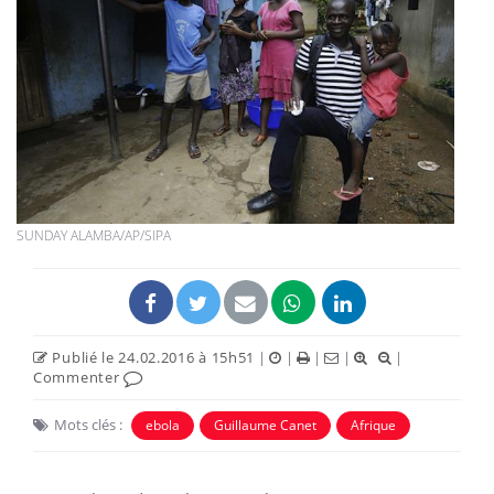
SUNDAY ALAMBA/AP/SIPA
Publié le 24.02.2016 à 15h51
|
|
|
|
|
Commenter
Mots clés :
ebola
Guillaume Canet
Afrique