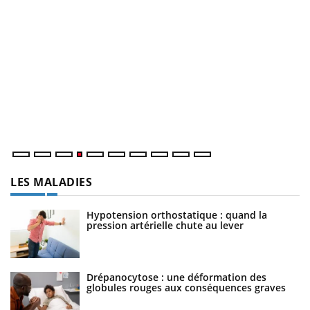
D
Yo
L
at
dé
LES MALADIES
Hypotension orthostatique : quand la
pression artérielle chute au lever
Drépanocytose : une déformation des
globules rouges aux conséquences graves