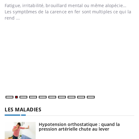
Fatigue, irritabilité, brouillard mental ou même alopécie…
Les symptômes de la carence en fer sont multiples ce qui la
rend ...
I
Yo
p
En
d'
so
LES MALADIES
Hypotension orthostatique : quand la
pression artérielle chute au lever