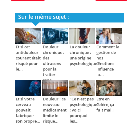
Sur le même sujet :
Et si cet
Douleur
La douleur
Comment la
antidouleur
chronique :
chronique :
gestion de
courant était
des
une origine
nos
risqué pour
ultrasons
psychologique ?
émotions
le...
pour la
influence
traiter
la...
sans...
Et si votre
Douleur : ce
"Ce n'est pas
Être en
cerveau
nouveau
psychologique"
colère, ça
pouvait
médicament
: voici
fait mal !
fabriquer
limite le
pourquoi
son propre...
risque...
les...