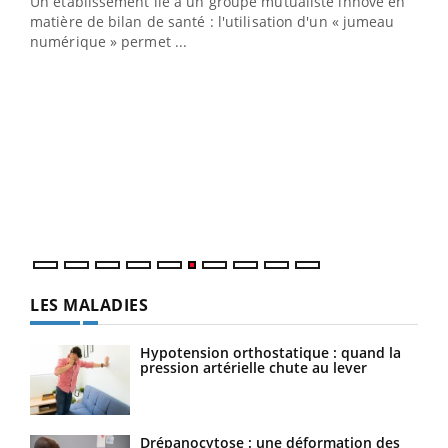
Un établissement lié à un groupe mutualiste innove en
e
matière de bilan de santé : l'utilisation d'un « jumeau
numérique » permet ...
COU
You
Coup
vous
épis
LES MALADIES
Hypotension orthostatique : quand la
pression artérielle chute au lever
Drépanocytose : une déformation des