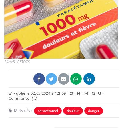
PIXAVRIL/ISTOCK
Publié le 02.03.2024 à 12h59
|
|
|
|
|
Commenter
Mots clés :
paracétamol
douleur
danger