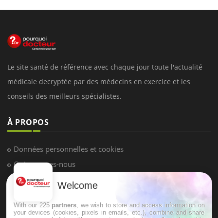
Le site santé de référence avec chaque jour toute l'actualité
médicale decryptée par des médecins en exercice et les
conseils des meilleurs spécialistes.
À PROPOS
Données personnelles et cookies
Qui sommes-nous
Conditions d'utilisation
Welcome
Plan du site
With our 225
partners
, we wish to store and access information on
Mentions Légales
your devices (cookies, pixels in emails, etc.), combine and share