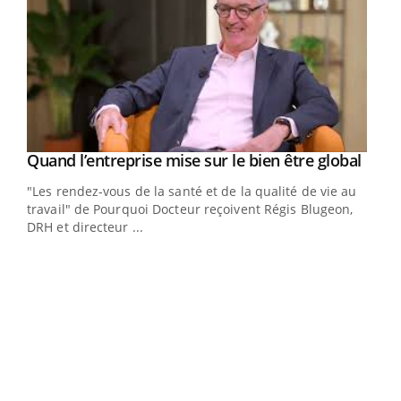
Yout
Quand l’entreprise mise sur le bien être global
Youtube
ndez-
"Les rendez-vous de la santé et de la qualité de vie au
cet
travail" de Pourquoi Docteur reçoivent Régis Blugeon,
DRH et directeur ...
Ecz
You
(3/3
Dans
vous
quot