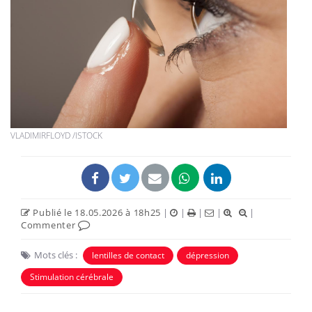
VLADIMIRFLOYD /ISTOCK
Publié le 18.05.2026 à 18h25
|
|
|
|
|
Commenter
Mots clés :
lentilles de contact
dépression
Stimulation cérébrale