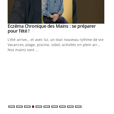
Eczéma Chronique des Mains : se préparer
Youtube
Youtube
pour l’été !
L'été arrive… et avec lui, un tout nouveau rythme de vie !
Vacances, plage, piscine, soleil, activités en plein air…
Nos mains sont ...
Dia
You
Le 
pers
ques