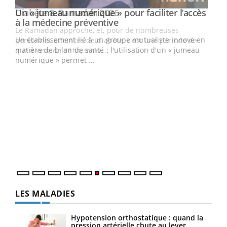
Un « jumeau numérique » pour faciliter l’accès
Youtube
Youtube
à la médecine préventive
Un établissement lié à un groupe mutualiste innove en
e
matière de bilan de santé : l'utilisation d'un « jumeau
numérique » permet ...
COU
You
Coup
vous
épis
LES MALADIES
Hypotension orthostatique : quand la
pression artérielle chute au lever