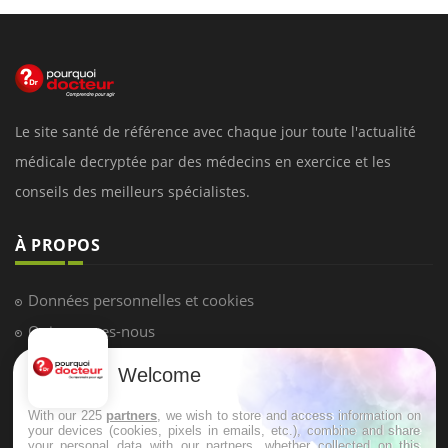
Le site santé de référence avec chaque jour toute l'actualité
médicale decryptée par des médecins en exercice et les
conseils des meilleurs spécialistes.
À PROPOS
Données personnelles et cookies
Qui sommes-nous
Conditions d'utilisation
Welcome
Plan du site
With our 225
partners
, we wish to store and access information on
Mentions Légales
your devices (cookies, pixels in emails, etc.), combine and share
your personal data with our partners, whether collected on this