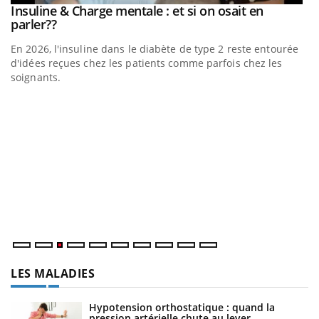
Insuline & Charge mentale : et si on osait en
Youtube
Youtube
parler??
En 2026, l'insuline dans le diabète de type 2 reste entourée
d'idées reçues chez les patients comme parfois chez les
soignants.
Eczéma Chronique des Mains : se préparer pour
D
Youtube
Yo
Youtube
l’été !
L
L'été arrive… et avec lui, un tout nouveau rythme de vie !
at
Vacances, plage, piscine, soleil, activités en plein air… Nos
dé
mains sont ...
LES MALADIES
Hypotension orthostatique : quand la
pression artérielle chute au lever