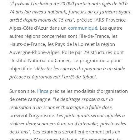
"
Il prévoit l’inclusion de 20.000 participants âgés de 50 à
74 ans (au niveau national), fumeurs ou ex-fumeurs ayant
arrêté depuis moins de 15 ans"
, précise l’ARS Provence-
Alpes-Côte d’Azur dans un
communiqué
. Les quatre
autres régions concernées sont l’Ile-de-France, les
Hauts-de-France, les Pays de la Loire et la région
Auvergne-Rhône-Alpes. Porté par 29 structures dont
l’Institut National du Cancer,
ce programme a pour
objectif de "
détecter les cancers du poumon à un stade
précoce et à promouvoir l’arrêt du tabac"
.
Sur son site,
l’Inca
précise les modalités d’organisation
de cette campagne.
"Le dépistage reposera sur la
réalisation d’un scanner thoracique à faible dose
,
prévient l’organisme.
Les participants seront appelés à
réaliser deux scanners à un an d’intervalle, puis tous les
deux ans".
Ces examens seront entièrement pris en
charge par l’Assurance Maladie. "
En complément, le