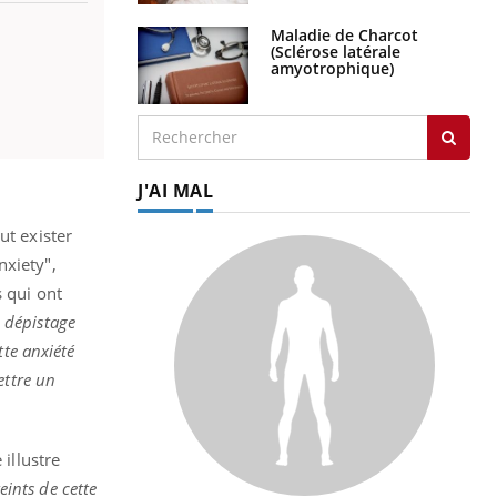
Maladie de Charcot
(Sclérose latérale
amyotrophique)
J'AI MAL
ut exister
nxiety",
s qui ont
e dépistage
tte anxiété
ettre un
 illustre
eints de cette