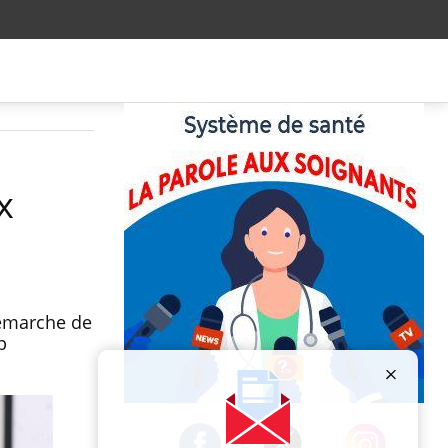
x
démarche de
p
Publicité