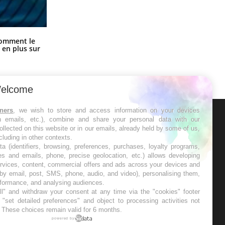
Cancer colorectal : une stratégie
comment le
simple aurait changé la donne au
 en plus sur
Pays basque
elcome
tners
, we wish to store and access information on your devices
in emails, etc.), combine and share your personal data with our
ER
ollected on this website or in our emails, already held by some of us,
ncluding in other contexts.
ta (identifiers, browsing, preferences, purchases, loyalty programs,
s les semaines les meilleures
es and emails, phone, precise geolocation, etc.) allows developing
ervices, content, commercial offers and ads across your devices and
 by email, post, SMS, phone, audio, and video), personalising them,
rformance, and analysing audiences.
l" and withdraw your consent at any time via the "cookies" footer
"set detailed preferences" and object to processing activities not
. These choices remain valid for 6 months.
RE
powered by