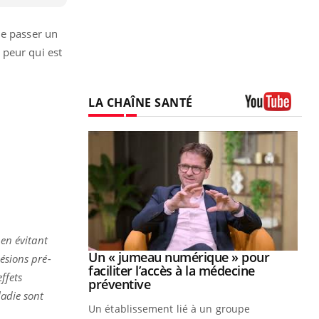
de passer un
 peur qui est
LA CHAÎNE SANTÉ
Youtube
 en évitant
Youtube
2026
Un « jumeau numérique » pour
Youtube
ésions pré-
faciliter l’accès à la médecine
ffets
 pour de
Youtube
préventive
ladie sont
teintes de
Un établissement lié à un groupe
e de questions, de