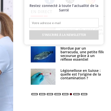
Restez connecté à toute l’actualité de la
Twitter
Facebook
Instagram
Santé
EN DIRECT
i manger moins
Mordue par une tique en
éines pourrait
vacances, elle reste dans
ent être bénéfique
le coma pendant 42 jours
S'INSCRIRE À LA NEWSLETTER
e et chaleur : ce
Mordue par un
la science
barracuda, une petite fille
secourue grâce à un
réflexe essentiel
phone nuit-il à
Légionellose en Suisse :
tissage de la
quelle est l’origine de la
?
contamination ?