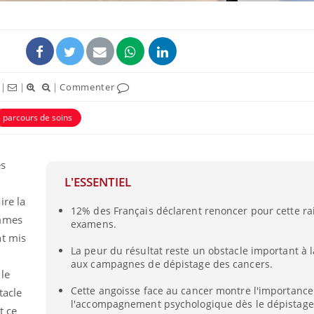
|
|
|
Commenter
parcours de soins
es
L'ESSENTIEL
ire la
12% des Français déclarent renoncer pour cette ra
ammes
examens.
nt mis
La peur du résultat reste un obstacle important à l
aux campagnes de dépistage des cancers.
 le
Cette angoisse face au cancer montre l'importance
tacle
l'accompagnement psychologique dès le dépistage
t ce