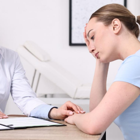
Pourquoi votre ventre
Pourquo
gâche-t-il les premiers
de prot
jours de vos vacances ?
finalem
Fortes chaleurs :
Grossess
pourquoi le risque de
que dit 
noyade grimpe-t-il ?
Le Viagra pourrait-il
Le smart
freiner la propagation du
l'appren
cancer ?
lecture 