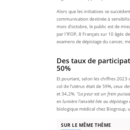
les ce qui la rend
patients comme parfois chez les soignants.
sole
sont
Alors que les initiatives se succèd
communication destinée à sensibili
mois d'octobre, le public est de mie
par l'IFOP, 8 Français sur 10 âgés de
examens de dépistage du cancer, m
Des taux de participa
50%
Et pourtant, selon les chiffres 2023 
col de l'utérus était de 59%, ceux d
et 34,2%.
"La peur est un frein puiss
en lumière l'anxiété liée au dépistage 
biologique médical chez Biogroup, un
SUR LE MÊME THÈME