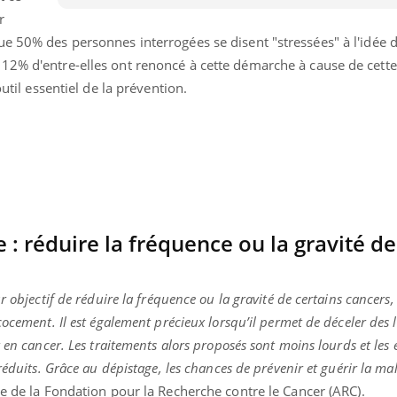
r
ue 50% des personnes interrogées se disent "stressées" à l'idée 
12% d'entre-elles ont renoncé à cette démarche à cause de cette
outil essentiel de la prévention.
e : réduire la fréquence ou la gravité de
r objectif de réduire la fréquence ou la gravité de certains cancers,
éma Chronique des Mains : se
Diabète & Ramadan 
tube
Youtube
ocement. Il est également précieux lorsqu’il permet de déceler des l
Youtube
parer pour l’été !
 en cancer. Les traitements alors proposés sont moins lourds et les e
Le Ramadan approche, et,
réduits. Grâce au dépistage, les chances de prévenir et guérir la ma
é arrive… et avec lui, un tout nouveau
nombreuses personnes at
me de vie ! Vacances, plage, piscine,
diabète, c'est une périod
ite de la Fondation pour la Recherche contre le Cancer (ARC).