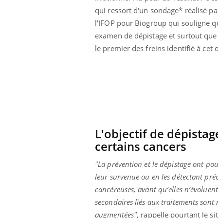
qui ressort d'un sondage* réalisé pa
l'IFOP pour Biogroup qui souligne q
examen de dépistage et surtout que 
le premier des freins identifié à cet 
L'objectif de dépistag
certains cancers
"La prévention et le dépistage ont pou
prendre pour
Insuline & Charge mentale : et si on
Ecz
Youtube
You
leur survenue ou en les détectant préc
Youtube
osait en parler??
pré
cancéreuses, avant qu’elles n’évoluent
secondaires liés aux traitements sont 
llard mental ou
En 2026, l'insuline dans le diabète de type 2
L'ét
tômes de la
reste entourée d'idées reçues chez les
ryth
augmentées"
, rappelle pourtant le s