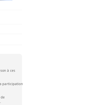
ison à ces
a participation
 de
.