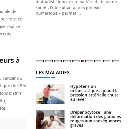
mutualiste innove en matière de bilan de
santé : l'utilisation d'un « jumeau
diale de
CO
You
numérique » permet ...
 sur tout ce
Cou
ge réalisé
nou
érents
bou
épi
eurs à
LES MALADIES
du cancer du
ent que de 48%
Hypotension
orthostatique : quand la
itons mettre
pression artérielle chute
au lever
tin,
ête.
Drépanocytose : une
déformation des globules
rouges aux conséquences
graves