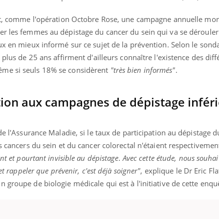
il, activités en plein air… Nos mains
défis, mais ...
 ...
ent, comme l'opération Octobre Rose, une
campagne annuelle mon
ser les femmes au dépistage du cancer du sein
qui va se dérouler
ux en mieux informé sur ce sujet de la prévention. Selon le sonda
 plus de 25 ans affirment d'ailleurs connaître l'existence des diff
ême si seuls 18% se considèrent
"très bien informés"
.
tion aux campagnes de dépistage inféri
de l'Assurance Maladie, si le taux de participation au dépistage 
es cancers du sein et du cancer colorectal n'étaient respectivem
ant et pourtant invisible au dépistage. Avec cette étude, nous souha
et rappeler que prévenir, c'est déjà soigner"
, explique le Dr Eric Fla
 groupe de biologie médicale qui est à l'initiative de cette enqu