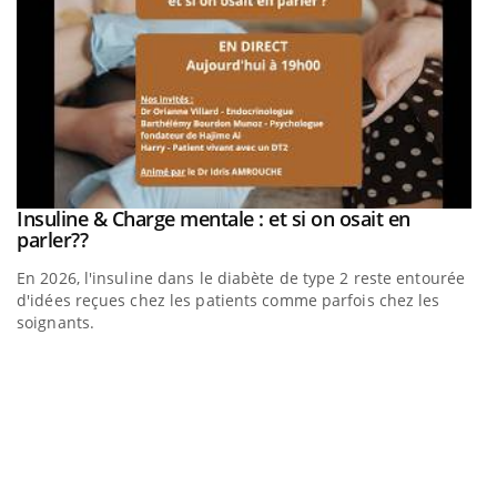
be
Insuline & Charge mentale : et si on osait en
Youtube
Youtube
parler??
En 2026, l'insuline dans le diabète de type 2 reste entourée
a
d'idées reçues chez les patients comme parfois chez les
soignants.
E
Yo
l’
L'