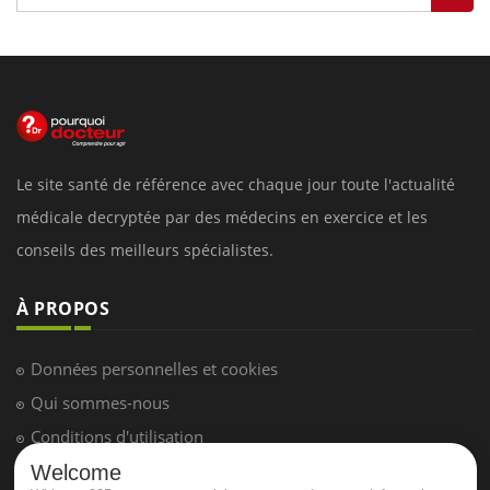
Le site santé de référence avec chaque jour toute l'actualité
médicale decryptée par des médecins en exercice et les
conseils des meilleurs spécialistes.
À PROPOS
Données personnelles et cookies
Qui sommes-nous
Conditions d'utilisation
Plan du site
Welcome