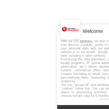
Welcome
With our 225
partners
, we wish t
your devices (cookies, pixels in
your personal data with our par
website or in our emails, alread
later, including in other contexts.
Processing this data (identifiers,
loyalty programs, IP, postal add
geolocation, etc.) allows devel
content, commercial offers an
screens (including by email, pos
personalising them, measuring t
audiences.
You can "accept all" and withdraw
"cookies" footer link
. You can al
object to processing activitie
choices remain valid for 6 months
powered b