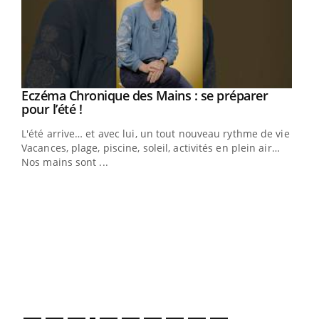
Eczéma Chronique des Mains : se préparer
Youtube
Youtube
pour l’été !
L'été arrive… et avec lui, un tout nouveau rythme de vie !
Vacances, plage, piscine, soleil, activités en plein air…
Nos mains sont ...
Dia
You
Le 
pers
ques