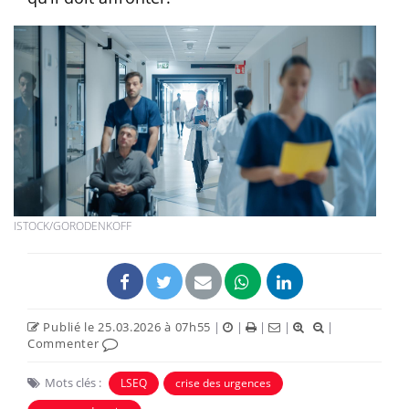
ISTOCK/GORODENKOFF
Publié le 25.03.2026 à 07h55
|
|
|
|
|
Commenter
Mots clés :
LSEQ
crise des urgences