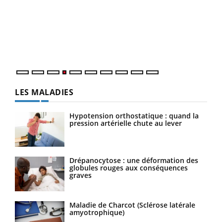
Le 
pers
ques
LES MALADIES
Hypotension orthostatique : quand la
pression artérielle chute au lever
Drépanocytose : une déformation des
globules rouges aux conséquences
graves
Maladie de Charcot (Sclérose latérale
amyotrophique)