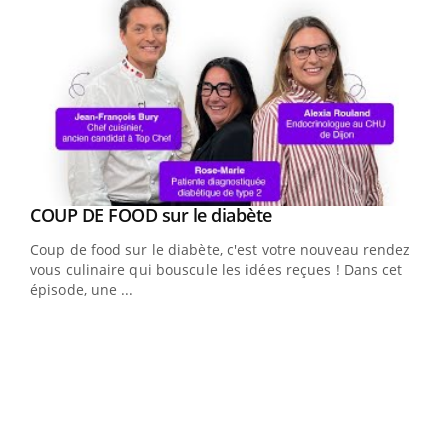
Youtube
cès
COUP DE FOOD sur le diabète
Youtube
Coup de food sur le diabète, c'est votre nouveau rendez-
 en
vous culinaire qui bouscule les idées reçues ! Dans cet
u
épisode, une ...
Qua
You
"Les
trav