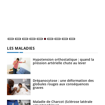
COU
You
Coup
vous
épis
LES MALADIES
Hypotension orthostatique : quand la
pression artérielle chute au lever
Drépanocytose : une déformation des
globules rouges aux conséquences
graves
Maladie de Charcot (Sclérose latérale