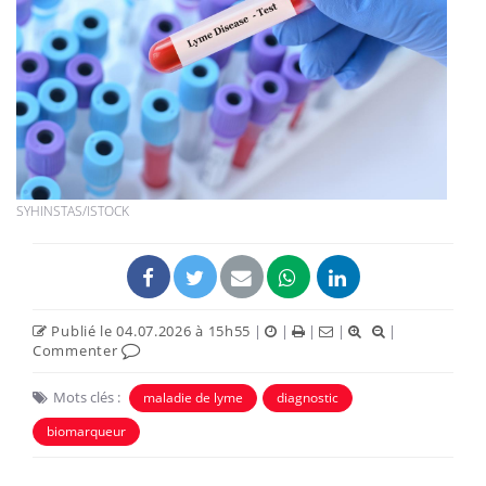
SYHINSTAS/ISTOCK
Publié le 04.07.2026 à 15h55
|
|
|
|
|
Commenter
Mots clés :
maladie de lyme
diagnostic
biomarqueur