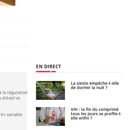
EN DIRECT
La sieste empêche-t-elle
Fortes chaleurs :
de dormir la nuit ?
pourquoi le risque de
noyade grimpe-t-il ?
 à la régulation
 d'éveil et
VIH : la fin du comprimé
Le Viagra pourrait-il
tous les jours se profile-t-
freiner la propagation du
rès variable
elle enfin ?
cancer ?