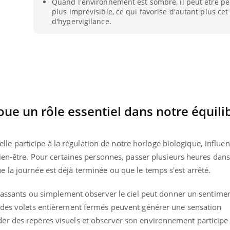
Quand l'environnement est sombre, il peut être 
Cytomégalovirus : ce qui
plus imprévisible, ce qui favorise d'autant plus cet
change dans la prise en
d'hypervigilance.
charge des femmes
enceintes
oue un rôle essentiel dans notre équili
u'elle participe à la régulation de notre horloge biologique, influe
 bien-être. Pour certaines personnes, passer plusieurs heures da
 la journée est déjà terminée ou que le temps s'est arrêté.
s passants ou simplement observer le ciel peut donner un sentime
 des volets entièrement fermés peuvent générer une sensation
r des repères visuels et observer son environnement participe à