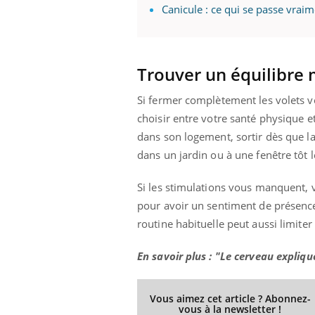
Canicule : ce qui se passe vrai
 Mains :
Carence en fer : comprendre pour
Ins
Youtube
You
Trouver un équilibre 
Youtube
Youtube
prévenir
osa
Si fermer complètement les volets vo
aciles à aborder...
Fatigue, irritabilité, brouillard mental ou
En 2
choisir entre votre santé physique et
poser des
même alopécie… Les symptômes de la
rest
'un proche c'est
carence en fer sont multiples ce qui la rend
pat
dans son logement, sortir dès que l
...
dans un jardin ou à une fenêtre tôt 
Si les stimulations vous manquent, 
pour avoir un sentiment de présence
routine habituelle peut aussi limiter
En savoir plus : "Le cerveau expliqu
Vous aimez cet article ? Abonnez-
vous à la newsletter !