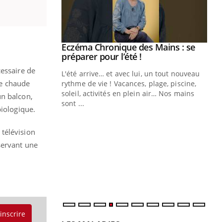
Eczéma Chronique des Mains : se
Youtube
Youtube
préparer pour l’été !
cessaire de
L'été arrive… et avec lui, un tout nouveau
le chaude
rythme de vie ! Vacances, plage, piscine,
soleil, activités en plein air… Nos mains
un balcon,
sont ...
biologique.
Youtube
Diabète & Ramadan 2026
Un
Youtube
You
fac
Le Ramadan approche, et, pour de
pr
télévision
nombreuses personnes atteintes de
servant une
Un 
diabète, c'est une période de questions, de
mut
défis, mais ...
san
num
'inscrire