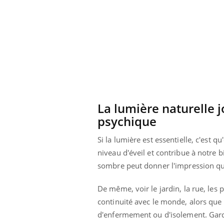
 à risque : ce jus
Cancer colorectal : une
ttire l'attention
stratégie simple aurait
cheurs
changé la donne au Pays
basque
La lumière naturelle j
psychique
Si la lumière est essentielle, c'est q
niveau d'éveil et contribue à notre
sombre peut donner l'impression que
De même, voir le jardin, la rue, le
continuité avec le monde, alors que
d'enfermement ou d'isolement. Garde