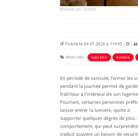
ROSSHELEN / ISTOCK
Publié le 04.07.2026 à 11h55
|
|
Mots clés :
bien être
lumière
En période de canicule, fermer les v
pendant la journée permet de garder
us : un cas
Comment oublier les
chez un touriste
écrans en vacances ?
fraîcheur à l'intérieur de son logeme
e
Pourtant, certaines personnes préfè
laisser entrer la lumière, quitte à
 infantile : un
Toujours connectés :
supporter quelques degrés de plus.
s’interroge sur
comment le travail
 élevé en France
empiète de plus en plus
comportement, qui peut surprendre
sur nos soirées
traduit souvent un besoin de sécurit