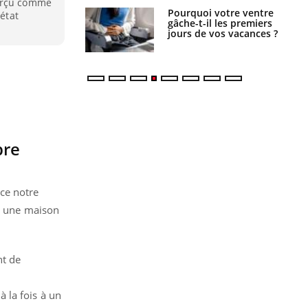
perçu comme
Pourquoi votre ventre
Pourquoi manger moins
 état
gâche-t-il les premiers
de protéines pourrait
jours de vos vacances ?
finalement être bénéfique
bre
nce notre
ns une maison
nt de
 la fois à un