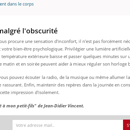
ment dans le corps
uline & Charge mentale : et si on
tube
malgré l'obscurité
Youtube
it en parler??
us procure une sensation d'inconfort, il n'est pas forcément né
026, l'insuline dans le diabète de type 2
 votre bien-être psychologique. Privilégier une lumière artificiel
e entourée d'idées reçues chez les
ients comme parfois chez les soignants.
a température extérieure baisse et passer quelques minutes sur 
le matin et en soirée peuvent aider à mieux réguler son horloge 
vous pouvez écouter la radio, de la musique ou même allumer la 
 rassurant. Enfin, maintenir des repères dans la journée en con
 cette impression d'isolement.
é à mon petit-fils" de Jean-Didier Vincent.
S