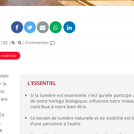
|
|
|
Commenter
extérieur
olets
L'ESSENTIEL
 la
Chikungunya, dengue,
West Nile : que se passe-
nt.
t-il dans le sud de la
Si la lumière est essentielle, c'est qu'elle participe
rent
France ?
de notre horloge biologique, influence notre niveau
contribue à notre bien-être.
Les médicaments GLP-1
 Ce
protègent-ils aussi les os
Ce besoin de lumière naturelle et de visibilité est t
?
,
d'une personne à l'autre.
é.