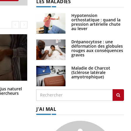
LES MALADIES
Hypotension
orthostatique : quand la
pression artérielle chute
au lever
Drépanocytose : une
déformation des globules
rouges aux conséquences
graves
Maladie de Charcot
(Sclérose latérale
amyotrophique)
Comment oublier les écrans en
 jus naturel
vacances ?
chercheurs
J'AI MAL