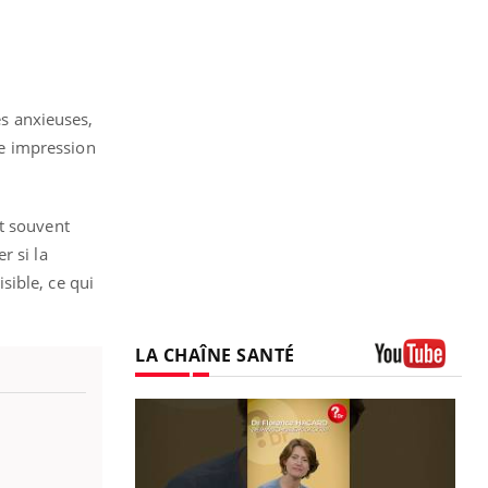
es anxieuses,
tte impression
nt souvent
r si la
sible, ce qui
LA CHAÎNE SANTÉ
Youtube