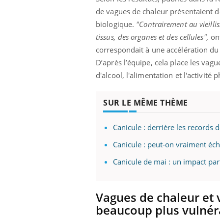
les ce qui la rend
patients comme parfois chez les soignants.
sole
de vagues de chaleur présentaient d
sont
biologique.
"Contrairement au vieilli
tissus, des organes et des cellules",
ont
correspondait à une accélération du
D’après l’équipe, cela place les va
d'alcool, l'alimentation et l'activit
SUR LE MÊME THÈME
Canicule : derrière les records 
Canicule : peut-on vraiment éch
Canicule de mai : un impact par
Vagues de chaleur et v
beaucoup plus vulnér