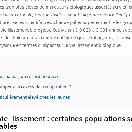
il, activités en plein air… Nos mains
défis, mais ...
es taux plus élevés de marqueurs biologiques associés au vieill
 ...
ssement chronologique, le vieillissement biologique mesure l'état fo
 précisé les scientifiques. Chaque palier supérieur entre les gro
 vieillissement biologique équivalant à 0,023 à 0,031 année sup
gues de chaleur dans la même catégorie que le tabagisme, la con
é physique en termes d'impact sur le vieillissement biologique.
de chaleur, un record de décès
apper à un excès de transpiration ?
ticulièrement élevé chez les jeunes
ieillissement : certaines populations s
ables