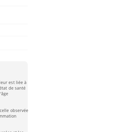
eur est liée à
état de santé
l'âge
celle observée
ommation