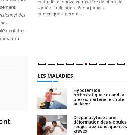
mutualiste innove en matière de bilan de
issement
santé : l'utilisation d'un « jumeau
CO
You
numérique » permet ...
nctionnel des
upes
Cou
nou
plémentaire.
bou
sommation
épi
LES MALADIES
Hypotension
orthostatique : quand la
pression artérielle chute
au lever
Drépanocytose : une
ont
déformation des globules
rouges aux conséquences
graves