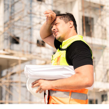
Grossesse et chaleur : ce
Mordue 
que dit la science
barracud
secouru
réflexe 
Le smartphone nuit-il à
Légionel
l'apprentissage de la
quelle e
lecture ?
contami
Mordue par une tique en
Allergie
vacances, elle reste dans
une nou
le coma pendant 42 jours
les réac