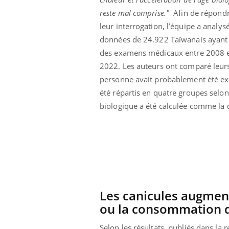
reste mal comprise."
Afin de répondr
leur interrogation, l’équipe a analysé
données de 24.922 Taïwanais ayant
des examens médicaux entre 2008 
2022. Les auteurs ont comparé leur
personne avait probablement été expo
été répartis en quatre groupes selon
biologique a été calculée comme la d
prendre pour
Insuline & Charge mentale : et si on
Ecz
Youtube
You
Les canicules augment
Youtube
osait en parler??
pré
ou la consommation d
llard mental ou
En 2026, l'insuline dans le diabète de type 2
L'ét
tômes de la
reste entourée d'idées reçues chez les
ryth
Selon les résultats, publiés dans la 