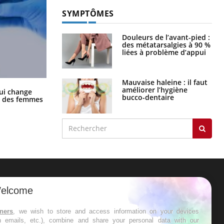
SYMPTÔMES
Douleurs de l’avant-pied :
des métatarsalgies à 90 %
liées à problème d’appui
Mauvaise haleine : il faut
améliorer l’hygiène
La sieste empêche-t-elle de dormir
ui change
bucco-dentaire
la nuit ?
ge des femmes
ER
elcome
s les semaines les meilleures
tners
, we wish to store and access information on your devices
in emails, etc.), combine and share your personal data with our