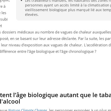
Les travailleurs manuels, les habitants des zones r
personnes ayant un accès limité à la climatisation
e à
vieillissement biologique plus marqué lié aux tem
 les
élevées.
 subi
et
s dossiers médicaux au nombre de vagues de chaleur auxquelle
sé, en se basant sur leur adresse déclarée. Par la suite, les par
 leur niveau d'exposition aux vagues de chaleur. L'accélération d
ifférence entre l'âge biologique et l'âge chronologique ?
éma Chronique des Mains : se
Diabète & Ramadan 
tube
Youtube
ent l’âge biologique autant que le ta
Youtube
parer pour l’été !
Le Ramadan approche, et,
'alcool
é arrive… et avec lui, un tout nouveau
nombreuses personnes at
me de vie ! Vacances, plage, piscine,
diabète, c'est une périod
revue
Nature Climate Change
, les personnes exposées à un plus 