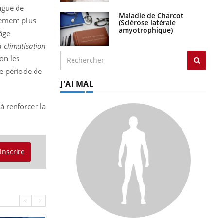
vague de
Maladie de Charcot
lement plus
(Sclérose latérale
amyotrophique)
 âge
a climatisation
on les
te période de
J'AI MAL
 à renforcer la
'inscrire