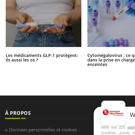
Les médicaments GLP-1 protègent-
Cytomégalovirus : ce q
ils aussi les os ?
dans la prise en char
enceintes
À PROPOS
NEWSLETT
W
Recevez toute
With our 225
par
Données personnelles et cookies
(cookies, pixels 
infos santé