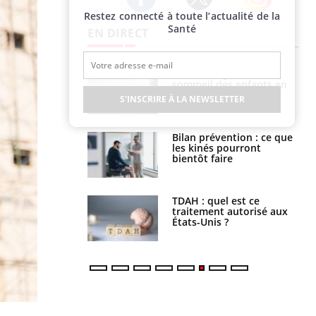
Restez connecté à toute l’actualité de la
Twitter
Facebook
Instagram
Santé
EN DIRECT
par un
Comment gérer le
a, une petite fille
sommeil des enfants en
e grâce à un
vacances ?
S'INSCRIRE À LA NEWSLETTER
essentiel
lose en Suisse :
Bilan prévention : ce que
st l’origine de la
les kinés pourront
nation ?
bientôt faire
s alimentaires :
TDAH : quel est ce
velle arme contre
traitement autorisé aux
tions sévères
États-Unis ?