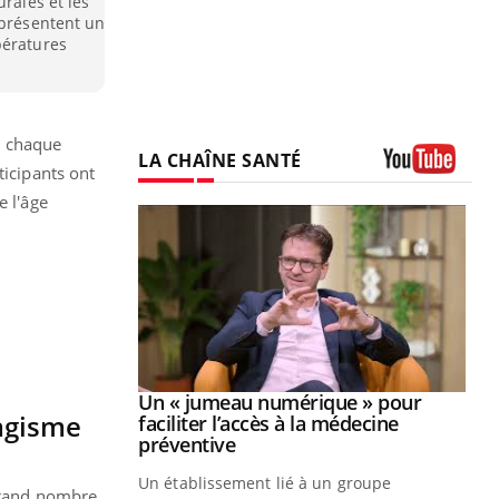
urales et les
 présentent un
pératures
s chaque
LA CHAÎNE SANTÉ
ticipants ont
Youtube
e l'âge
Youtube
2026
Un « jumeau numérique » pour
Youtube
bagisme
faciliter l’accès à la médecine
 pour de
Youtube
préventive
teintes de
Un établissement lié à un groupe
e de questions, de
grand nombre